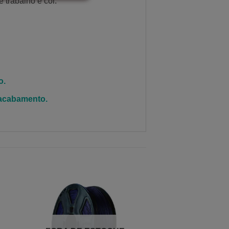
 trabalho e cor.
o.
 acabamento.