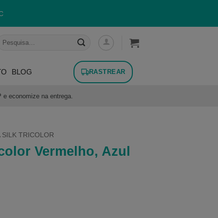
C
esquisar
or:
TO
BLOG
RASTREAR
P e economize na entrega.
 SILK TRICOLOR
color Vermelho, Azul