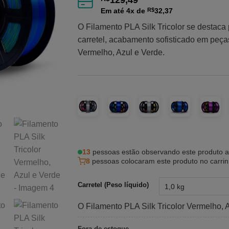
129,49
Em até
4
x de
R$
32,37
O Filamento PLA Silk Tricolor se destaca
carretel, acabamento sofisticado em peças
Vermelho, Azul e Verde.
13
pessoas estão observando este produto 
8
pessoas colocaram este produto no carri
Carretel (Peso líquido)
O Filamento PLA Silk Tricolor Vermelho,
Fora de estoque