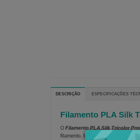
DESCRIÇÃO
ESPECIFICAÇÕES TÉC
Filamento PLA Silk T
O
Filamento PLA Silk Tricolor Pre
filamento, formando
transições su