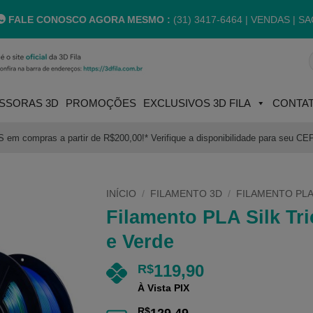
FALE CONOSCO AGORA MESMO :
(31) 3417-6464 |
VENDAS | SA
P
p
SSORAS 3D
PROMOÇÕES
EXCLUSIVOS 3D FILA
CONTA
m compras a partir de R$200,00!* Verifique a disponibilidade para seu CE
INÍCIO
/
FILAMENTO 3D
/
FILAMENTO PLA
Filamento PLA Silk Tri
e Verde
119,90
R$
À Vista PIX
R$