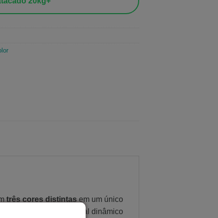
tacado 20kg+
lor
om
três cores distintas
em um único
 únicas, com efeito visual dinâmico