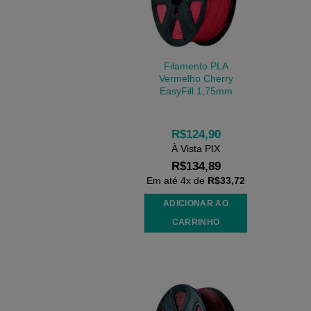
Filamento PLA
Vermelho Cherry
EasyFill 1,75mm
R$
124,90
À Vista PIX
R$
134,89
Em até
4
x de
R$
33,72
ADICIONAR AO
CARRINHO