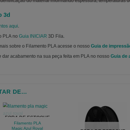
entificação do material informando espessura, temperaturas de
o 3d
ntos aqui
.
to PLA no
Guia INICIAR
3D Fila.
mais sobre o Filamento PLA acesse o nosso
Guia de impressã
e dar acabamento na sua peça feita em PLA no nosso
Guia de
TAR DE…
FORA DE ESTOQUE
Filamento PLA
Magic Azul Royal