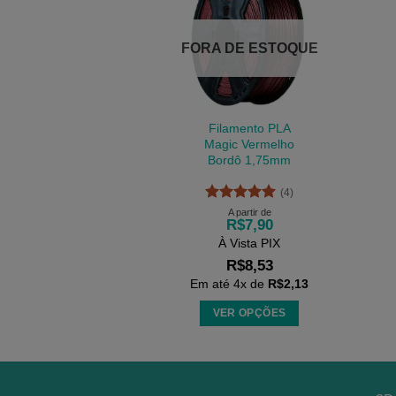
FORA DE ESTOQUE
Filamento PLA
Magic Vermelho
Bordô 1,75mm
(4)
Avaliação
5
A partir de
R$
7,90
de 5
À Vista PIX
R$
8,53
Em até
4
x de
R$
2,13
VER OPÇÕES
Este
produto
tem
várias