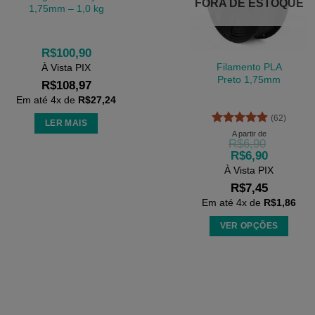
FORA DE ESTOQUE
1,75mm – 1,0 kg
R$
100,90
Filamento PLA
À Vista PIX
Preto 1,75mm
R$
108,97
Em até
4
x de
R$
27,24
(62)
LER MAIS
Avaliação
A partir de
R$
6,90
4.9
de 5
R$
6,90
À Vista PIX
R$
7,45
Em até
4
x de
R$
1,86
VER OPÇÕES
Este
produto
tem
várias