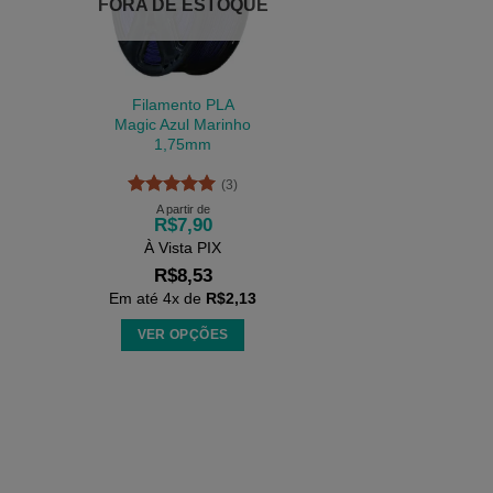
FORA DE ESTOQUE
Filamento PLA
Magic Azul Marinho
1,75mm
(3)
Avaliação
5
A partir de
R$
7,90
de 5
À Vista PIX
R$
8,53
Em até
4
x de
R$
2,13
VER OPÇÕES
Este
produto
tem
várias
variantes.