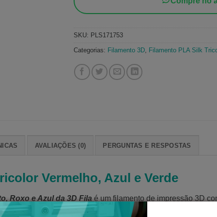
Compre no a
SKU:
PLS171753
Categorias:
Filamento 3D
,
Filamento PLA Silk Trico
NICAS
AVALIAÇÕES (0)
PERGUNTAS E RESPOSTAS
ricolor Vermelho, Azul e Verde
to, Roxo e Azul da 3D Fila
é um filamento de impressão 3D c
aves e contínuas
ao longo da impressão. O resultado são peças