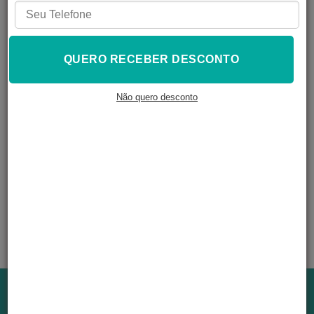
QUERO RECEBER DESCONTO
Resina 3D Alta
Temperatura
Vulcanização Cinza
Não quero desconto
R$
637,65
À VISTA NO PIX
R$
688,66
Em até
4
x de
R$
172,17
ADICIONAR AO
CARRINHO
Institucional