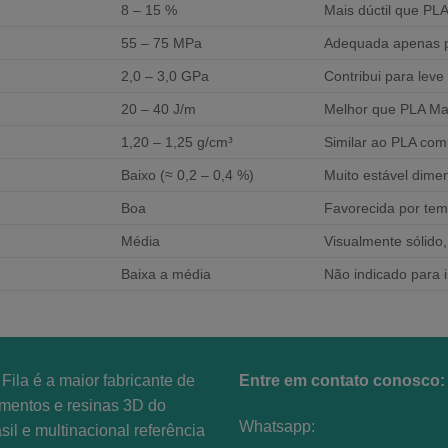
8 – 15 %
Mais dúctil que PL
55 – 75 MPa
Adequada apenas p
2,0 – 3,0 GPa
Contribui para leve 
20 – 40 J/m
Melhor que PLA Mat
1,20 – 1,25 g/cm³
Similar ao PLA co
Baixo (≈ 0,2 – 0,4 %)
Muito estável dime
Boa
Favorecida por tem
Média
Visualmente sólido
Baixa a média
Não indicado para 
Fila é a maior fabricante de
Entre em contato conosco:
amentos e resinas 3D do
Whatsapp:
sil e multinacional referência