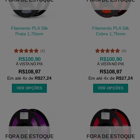
Filamento PLA Silk
Filamento PLA Silk
Prata 1,75mm
Cobre 1,75mm
(4)
(4)
Avaliação
5
Avaliação
5
R$
100,90
R$
100,90
de 5
de 5
À VISTA NO PIX
À VISTA NO PIX
R$
108,97
R$
108,97
Em até
4
x de
R$
27,24
Em até
4
x de
R$
27,24
VER OPÇÕES
VER OPÇÕES
Este
Este
produto
produto
tem
tem
várias
várias
variantes.
variantes.
As
As
FORA DE ESTOQUE
FORA DE ESTOQUE
opções
opções