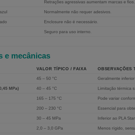
Retrações agressivas aumentam marcas e fios
 azul
Normalmente não requer adesivos.
hado
Enclosure não é necessário.
Seguro para uso interno.
as e mecânicas
VALOR TÍPICO / FAIXA
OBSERVAÇÕES 
45 – 50 °C
Geralmente inferior
0,45 MPa)
40 – 45 °C
Limitação térmica si
165 – 175 °C
Pode variar confor
200 – 230 °C
Essencial para obte
30 – 45 MPa
Inferior ao PLA St
2,0 – 3,0 GPa
Menos rígido, sensa