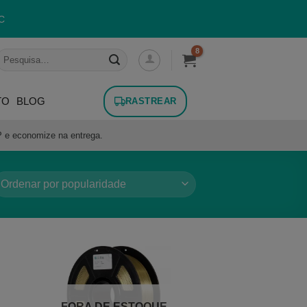
C
esquisar
or:
TO
BLOG
RASTREAR
P e economize na entrega.
FORA DE ESTOQUE