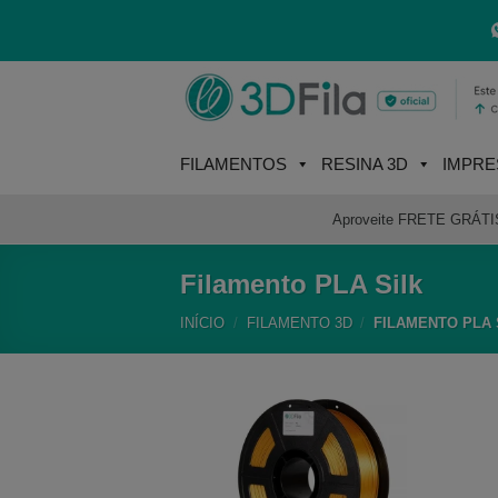
Skip
to
content
FILAMENTOS
RESINA 3D
IMPRE
Aproveite FRETE GRÁTIS e
Filamento PLA Silk
INÍCIO
/
FILAMENTO 3D
/
FILAMENTO PLA 