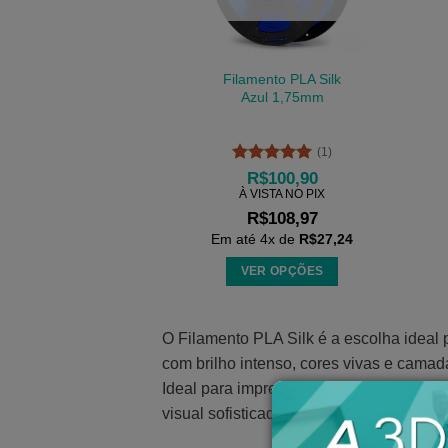
podem
ser
escolhidas
Filamento PLA Silk
na
Azul 1,75mm
página
do
(1)
produto
Avaliação
5
R$
100,90
de 5
À VISTA NO PIX
R$
108,97
Em até
4
x de
R$
27,24
VER OPÇÕES
Este
produto
O Filamento PLA Silk é a escolha ideal
tem
com brilho intenso, cores vivas e cama
várias
Ideal para impressões decorativas, artís
variantes.
As
visual sofisticado, elevando o nível dos 
opções