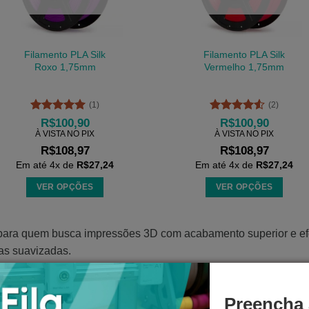
podem
podem
ser
ser
escolhidas
escolhidas
Filamento PLA Silk
Filamento PLA Silk
na
na
Roxo 1,75mm
Vermelho 1,75mm
página
página
do
do
(1)
(2)
produto
produto
Avaliação
5
Avaliação
R$
100,90
R$
100,90
de 5
4.5
de 5
À VISTA NO PIX
À VISTA NO PIX
R$
108,97
R$
108,97
Em até
4
x de
R$
27,24
Em até
4
x de
R$
27,24
VER OPÇÕES
VER OPÇÕES
Este
Este
produto
produto
 para quem busca impressões 3D com acabamento superior e efei
tem
tem
das suavizadas.
várias
várias
ticas, protótipos visuais, peças de exibição. O PLA Silk une fac
variantes.
variantes.
As
As
seus projetos.
opções
opções
Preencha 