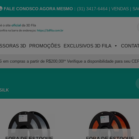
FALE CONOSCO AGORA MESMO :
(31) 3417-6464 |
VENDAS | SA
P
p
SSORAS 3D
PROMOÇÕES
EXCLUSIVOS 3D FILA
CONTA
m compras a partir de R$200,00!* Verifique a disponibilidade para seu CE
SILK
FORA DE ESTOQUE
FORA DE ESTOQUE