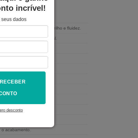
to incrível!
e seus dados
 PLA Standard para bom brilho e fluidez.
usar deformação superficial.
finição e brilho irregular.
o e evidenciam defeitos.
 brilho.
formulação modificada.
 RECEBER
so.
CONTO
bem fundidas.
pacidade.
ero desconto
stringing.
r o acabamento.