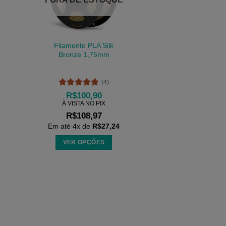
Filamento PLA Silk
Bronze 1,75mm
(4)
Avaliação
5
R$
100,90
de 5
À VISTA NO PIX
R$
108,97
Em até
4
x de
R$
27,24
VER OPÇÕES
Este
produto
tem
várias
variantes.
As
opções