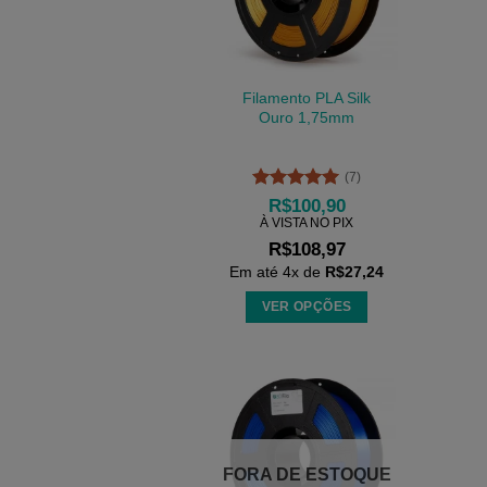
Filamento PLA Silk
Ouro 1,75mm
(7)
Avaliação
5
R$
100,90
de 5
À VISTA NO PIX
R$
108,97
Em até
4
x de
R$
27,24
VER OPÇÕES
Este
produto
tem
várias
variantes.
As
FORA DE ESTOQUE
opções