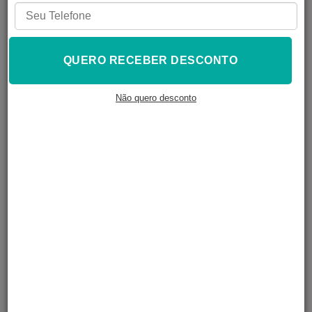
aumentar a quantidade proporcional de cada cor misturada.
** Os resultados gerados são apenas uma referência e podem variar
para cada display de monitor do seu computador.
Abrir o Misturador Cria Cor
QUERO RECEBER DESCONTO
LANÇAMENTO "CRIA COR" UMA NOVIDADE DA 3D FILA
Não quero desconto
Assista a este vídeo no YouTube
.