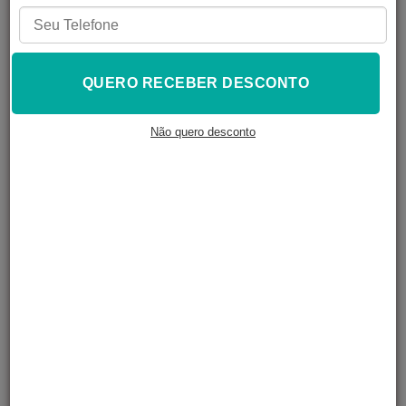
QUERO RECEBER DESCONTO
Resina 3D Elástica
Resina 3D Elástica
Transparente
Preto
Não quero desconto
R$
459,90
R$
459,90
À VISTA NO PIX
À VISTA NO PIX
R$
496,69
R$
496,69
Em até
4
x de
Em até
4
x de
R$
124,17
R$
124,17
ADICIONAR AO
ADICIONAR AO
CARRINHO
CARRINHO