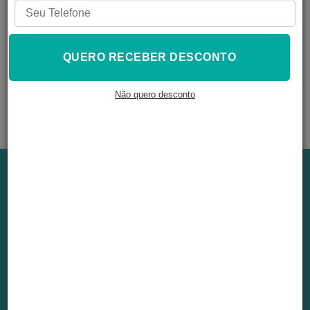
QUERO RECEBER DESCONTO
KIT PIGMENTOS
RESINA
Não quero desconto
Institucional
Sobre a marca
Trabalhe conosco
Política de privacidade
Links úteis
Iniciar - Primeiros Passos