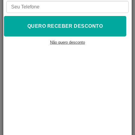
FORA DE
ESTOQUE
QUERO RECEBER DESCONTO
Kit de Pigmentos
para Resina – 4
Não quero desconto
Cores
R$
90,00
À VISTA NO PIX
R$
97,20
Em até
4
x de
R$
24,30
LER MAIS
O kit de Pigmentos para Resina da 3D Fila, você garante
excelente custo-benefício e total liberdade para criar
modelos com cores personalizadas e acabamento
profissional.