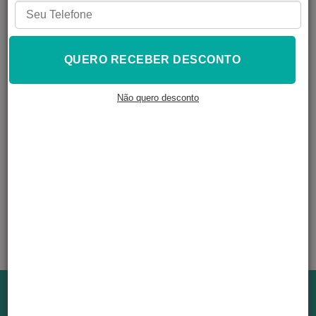
QUERO RECEBER DESCONTO
Filamento PLA
Fibra de Vidro (GF-
PLA 1,75 mm)
Não quero desconto
R$
179,90
À VISTA NO PIX
R$
194,29
Em até
4
x de
R$
48,57
ADICIONAR AO
CARRINHO
Institucional