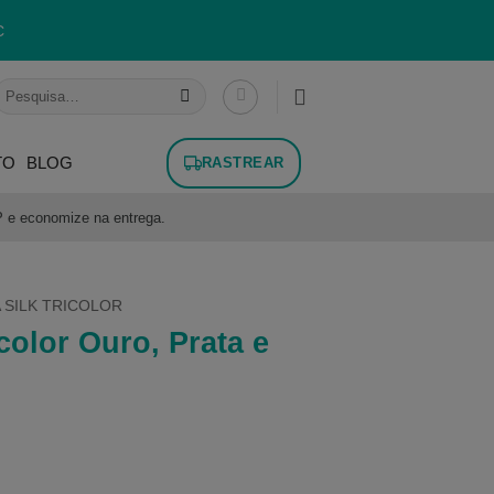
C
esquisar
or:
TO
BLOG
RASTREAR
P e economize na entrega.
 SILK TRICOLOR
color Ouro, Prata e