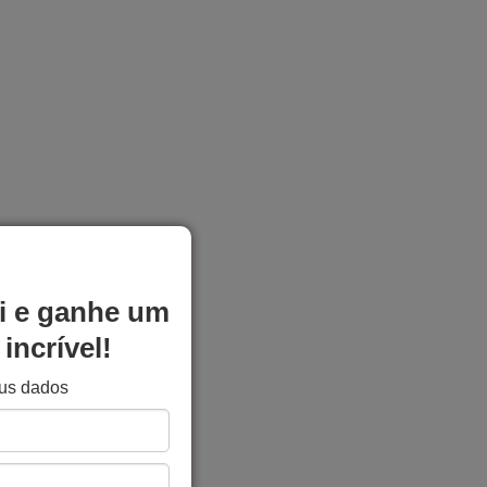
i e ganhe um
incrível!
eus dados