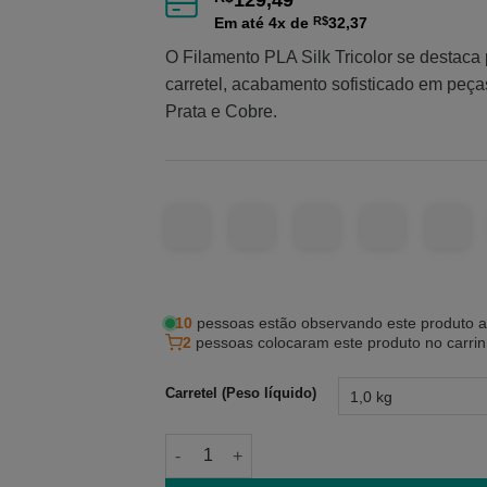
129,49
Em até
4
x de
R$
32,37
O Filamento PLA Silk Tricolor se destaca
carretel, acabamento sofisticado em peças
Prata e Cobre.
10
pessoas estão observando este produto 
2
pessoas colocaram este produto no carri
Carretel (Peso líquido)
Filamento PLA Silk Tricolor Ouro, Prata e 