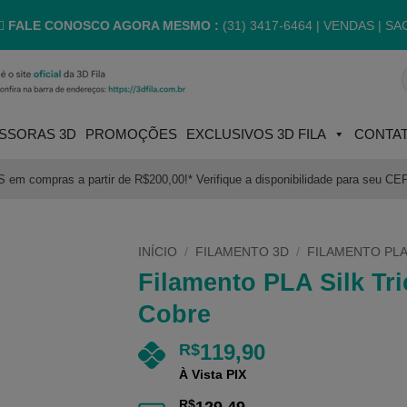
FALE CONOSCO AGORA MESMO :
(31) 3417-6464 |
VENDAS | SA
P
p
SSORAS 3D
PROMOÇÕES
EXCLUSIVOS 3D FILA
CONTA
m compras a partir de R$200,00!* Verifique a disponibilidade para seu CE
INÍCIO
/
FILAMENTO 3D
/
FILAMENTO PLA
Filamento PLA Silk Tri
Cobre
119,90
R$
À Vista PIX
R$