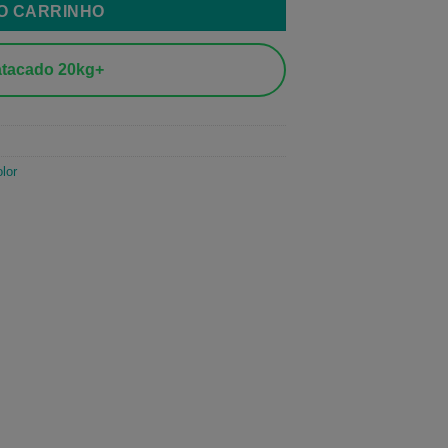
AO CARRINHO
tacado 20kg+
lor