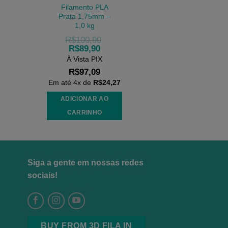
Filamento PLA
Prata 1,75mm –
1,0 kg
R$
100,90
R$
89,90
À Vista PIX
R$
97,09
Em até
4
x de
R$
24,27
ADICIONAR AO
CARRINHO
Siga a gente em nossas redes
sociais!
BUY FROM 3D FILA IN