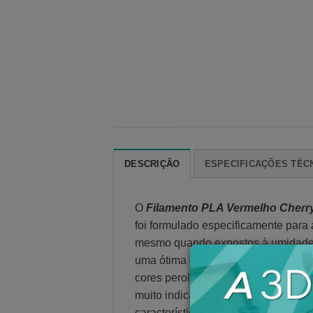
DESCRIÇÃO
ESPECIFICAÇÕES TÉC
O
F
ilamento PLA Vermelho Cherry
foi formulado especificamente para
mesmo quando expostos à umidade.O 
uma ótima opção para peças que não
cores peroladas. Porém, não é indic
muito indicado para impressão 3D 
característica do filamento de baix