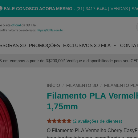
FALE CONOSCO AGORA MESMO :
(31) 3417-6464 |
VENDAS | SA
P
p
SSORAS 3D
PROMOÇÕES
EXCLUSIVOS 3D FILA
CONTA
m compras a partir de R$200,00!* Verifique a disponibilidade para seu CE
INÍCIO
/
FILAMENTO 3D
/
FILAMENTO PLA
Filamento PLA Vermelh
1,75mm
(
2
avaliações de clientes)
Avaliado
2
O Filamento PLA Vermelho Cherry EasyFil
como
5
de