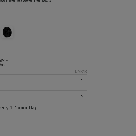
osa intenso avermelhado.
gora
nho
LIMPAR
erry 1,75mm 1kg