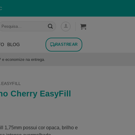
C
esquisar
or:
TO
BLOG
RASTREAR
P e economize na entrega.
 EASYFILL
o Cherry EasyFill
l 1,75mm possui cor opaca, brilho e