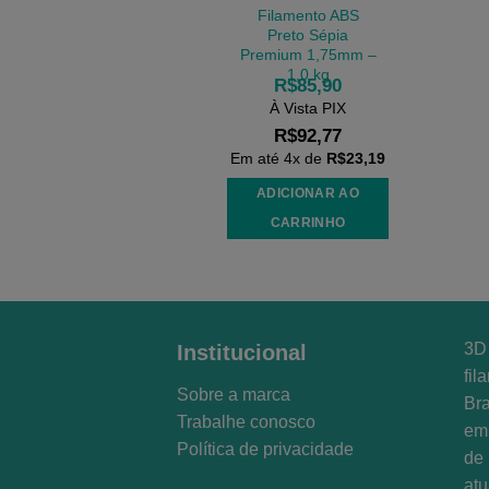
Filamento ABS
Preto Sépia
Premium 1,75mm –
1,0 kg
R$
85,90
À Vista PIX
R$
92,77
Em até
4
x de
R$
23,19
ADICIONAR AO
CARRINHO
3D 
Institucional
fil
Sobre a marca
Bra
Trabalhe conosco
em 
Política de privacidade
de 
at