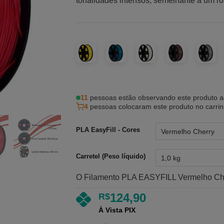
5, com
tonalidades intensos, semelhante a um r
baseado em
avaliações
de clientes
11
pessoas estão observando este produto a
4
pessoas colocaram este produto no carri
PLA EasyFill - Cores
Carretel (Peso líquido)
O Filamento PLA EASYFILL Vermelho Ch
124,90
R$
À Vista PIX