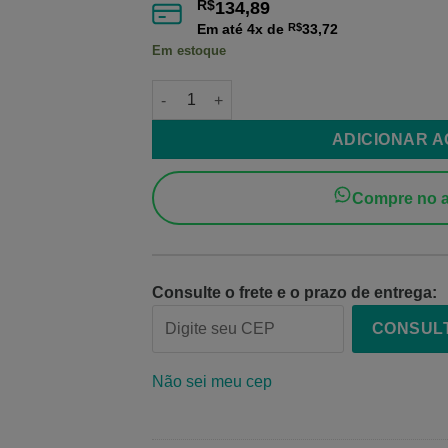
R$
134,89
Em até
4
x de
R$
33,72
Em estoque
Filamento PLA Vermelho Cherry EasyFill 1
ADICIONAR 
Compre no a
Consulte o frete e o prazo de entrega:
CONSUL
Não sei meu cep