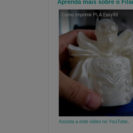
Aprenda
mais sobre o Fila
Como Imprimir PLA Easyfill
Assista a este vídeo no YouTube
.