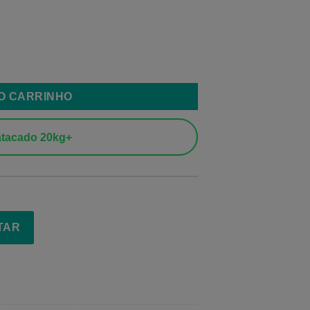
,75mm quantidade
AO CARRINHO
tacado 20kg+
TAR