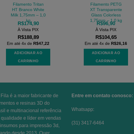
Filamento Tritan
Filamento PETG
HT Branco White
XT Transparente
Milk 1,75mm – 1,0
Glass Colorless
kg
1,75mm – 1,0 kg
R$
174,90
R$
96,90
À Vista PIX
À Vista PIX
R$
188,89
R$
104,65
Em até
4
x de
R$
47,22
Em até
4
x de
R$
26,16
ADICIONAR AO
ADICIONAR AO
CARRINHO
CARRINHO
Fila é a maior fabricante de
Entre em contato conosco:
amentos e resinas 3D do
Whatsapp:
sil e multinacional referência
qualidade e líder em vendas
(31) 3417-6464
insumos para impressão 3d,
uando desde 2013. Quer