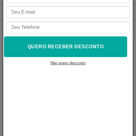
QUERO RECEBER DESCONTO
Não quero desconto
INÍCIO
/
FILAMENTO 3D
/
FILAMENTO ABS PREMIUM +