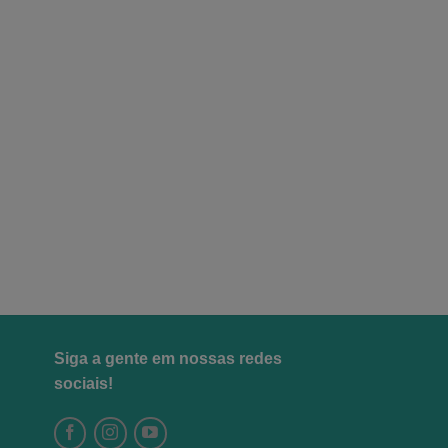
As
opções
podem
ser
escolhidas
na
página
do
produto
Siga a gente em nossas redes
sociais!