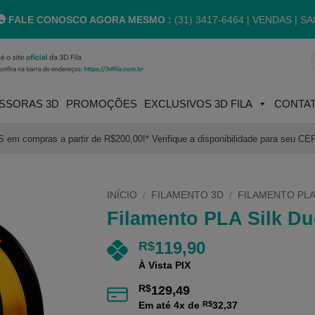
FALE CONOSCO AGORA MESMO :
(31) 3417-6464 |
VENDAS | SA
P
p
SSORAS 3D
PROMOÇÕES
EXCLUSIVOS 3D FILA
CONTA
m compras a partir de R$200,00!* Verifique a disponibilidade para seu CE
INÍCIO
/
FILAMENTO 3D
/
FILAMENTO PLA
Filamento PLA Silk D
119,90
R$
À Vista PIX
R$
129,49
Em até
4
x de
R$
32,37