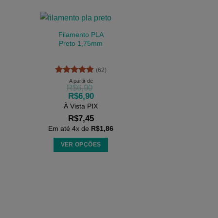
Filamento PLA
Preto 1,75mm
(62)
Avaliação
A partir de
R$
6,90
4.9
de 5
R$
6,90
À Vista PIX
R$
7,45
Em até
4
x de
R$
1,86
VER OPÇÕES
Este
produto
tem
várias
variantes.