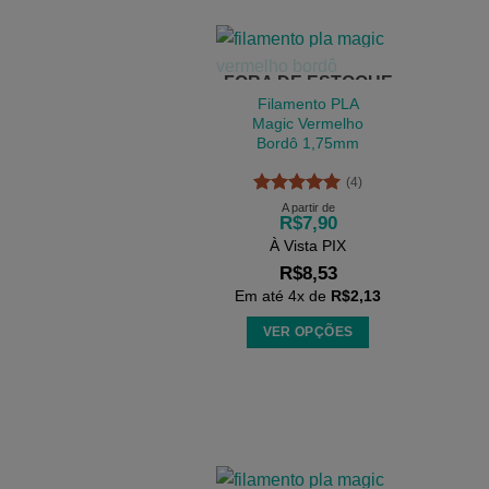
FORA DE ESTOQUE
Filamento PLA
Magic Vermelho
Bordô 1,75mm
(4)
Avaliação
5
A partir de
R$
7,90
de 5
À Vista PIX
R$
8,53
Em até
4
x de
R$
2,13
VER OPÇÕES
Este
produto
tem
várias
variantes.