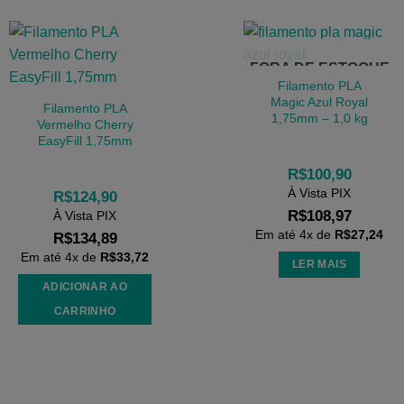
FORA DE ESTOQUE
Filamento PLA
Magic Azul Royal
Filamento PLA
1,75mm – 1,0 kg
Vermelho Cherry
EasyFill 1,75mm
R$
100,90
À Vista PIX
R$
124,90
R$
108,97
À Vista PIX
Em até
4
x de
R$
27,24
R$
134,89
Em até
4
x de
R$
33,72
LER MAIS
ADICIONAR AO
CARRINHO