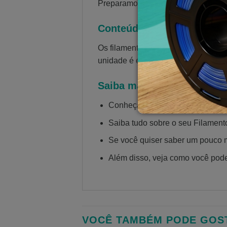
Preparamos o
artigo mais completo 
Conteúdo
Os filamentos são enrolados em car
unidade é embalada em caixa com id
Saiba mais sobre filament
Conheça todos os
nossos filame
Saiba tudo sobre o seu Filamen
Se você quiser saber um pouco 
Além disso, veja como você pod
VOCÊ TAMBÉM PODE GOS