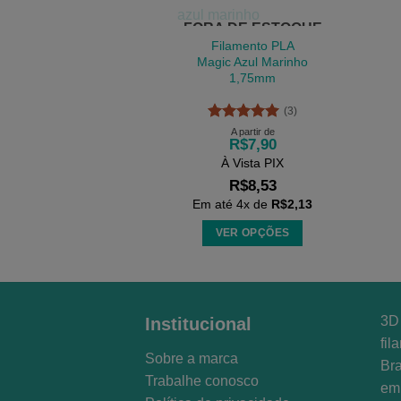
As
FORA DE ESTOQUE
opções
Filamento PLA
podem
Magic Azul Marinho
1,75mm
ser
escolhidas
(3)
na
Avaliação
5
A partir de
R$
7,90
página
de 5
À Vista PIX
do
R$
8,53
produto
Em até
4
x de
R$
2,13
VER OPÇÕES
Este
produto
tem
várias
3D 
Institucional
variantes.
fil
Sobre a marca
As
Bra
opções
Trabalhe conosco
em 
podem