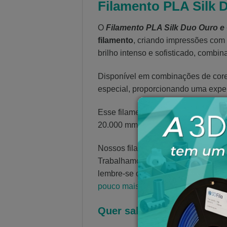
Filamento PLA Silk 
O
Filamento PLA Silk Duo Ouro e
filamento
, criando impressões com 
brilho intenso e sofisticado, comb
Disponível em
combinações de cores
especial, proporcionando uma exper
Esse filamento é adequado para imp
20.000 mm/s².
Nossos filamentos 3D e resinas 3D s
Trabalhamos com alto nível de contr
lembre-se de sempre armazenar seus
pouco mais sobre a 3D Fila em noss
Quer saber mais sobre Im