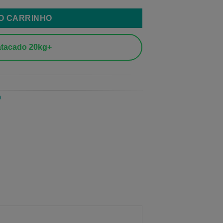
AO CARRINHO
tacado 20kg+
O