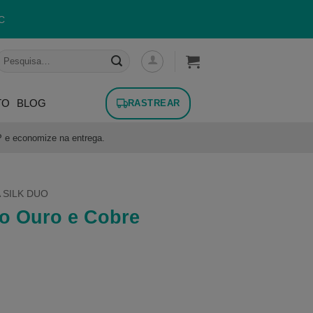
C
esquisar
or:
TO
BLOG
RASTREAR
P e economize na entrega.
 SILK DUO
uo Ouro e Cobre