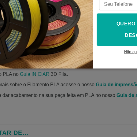
que já existiu aqui
!
QUERO
retéis de 1,0kg e embalados em saco zip lock, acompanhados d
DES
entificação do material informando espessura, temperaturas de
o 3d
Não qu
ntos aqui
.
to PLA no
Guia INICIAR
3D Fila.
mais sobre o Filamento PLA acesse o nosso
Guia de impressã
e dar acabamento na sua peça feita em PLA no nosso
Guia de
TAR DE…