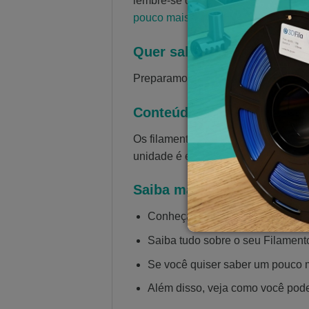
lembre-se de sempre armazenar seus
pouco mais sobre a 3D Fila em noss
Quer saber mais sobre Im
Preparamos o
artigo mais completo 
Conteúdo
Os filamentos são enrolados em car
unidade é embalada em caixa com id
Saiba mais sobre filament
Conheça todos os
nossos filame
Saiba tudo sobre o seu Filamen
Se você quiser saber um pouco 
Além disso, veja como você pod