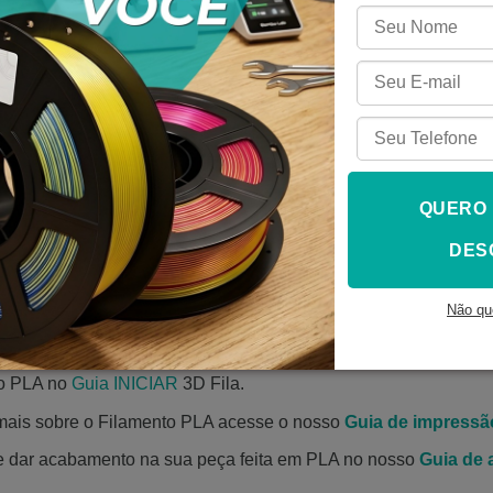
 filamentos em locais livres de umidade e que não recebam ra
a página Institucional
.
pressão com Filamento PLA para Impressora 3
que já existiu aqui
!
QUERO
retéis de 1,0kg e embalados em saco zip lock, acompanhados d
entificação do material informando espessura, temperaturas de
DES
o 3d
Não qu
ntos aqui
.
to PLA no
Guia INICIAR
3D Fila.
mais sobre o Filamento PLA acesse o nosso
Guia de impressã
e dar acabamento na sua peça feita em PLA no nosso
Guia de