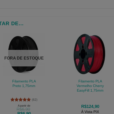
TAR DE…
FORA DE ESTOQUE
Filamento PLA
Filamento PLA
Preto 1,75mm
Vermelho Cherry
EasyFill 1,75mm
(62)
Avaliação
A partir de
R$
124,90
R$
6,90
4.9
de 5
À Vista PIX
R$
6,90