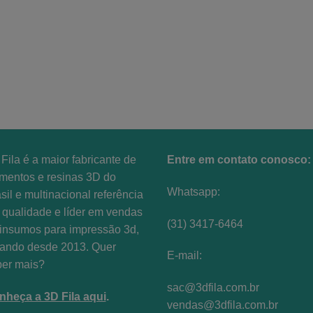
produto
Fila é a maior fabricante de
Entre em contato conosco:
amentos e resinas 3D do
Whatsapp:
sil e multinacional referência
qualidade e líder em vendas
(31) 3417-6464
insumos para impressão 3d,
uando desde 2013. Quer
E-mail:
ber mais?
sac@3dfila.com.br
nheça a 3D Fila aqui
.
vendas@3dfila.com.br