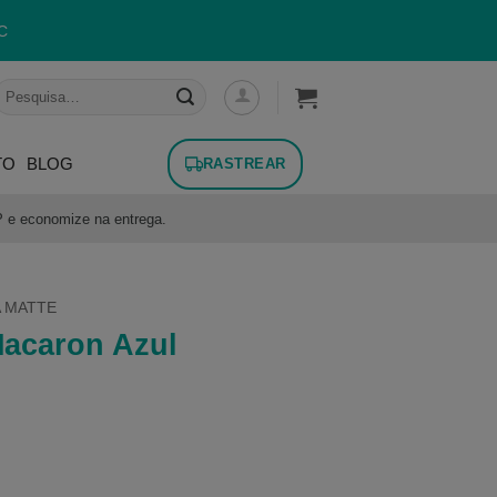
C
esquisar
or:
TO
BLOG
RASTREAR
P e economize na entrega.
 MATTE
Macaron Azul