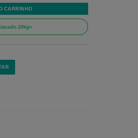
AO CARRINHO
tacado 20kg+
TAR