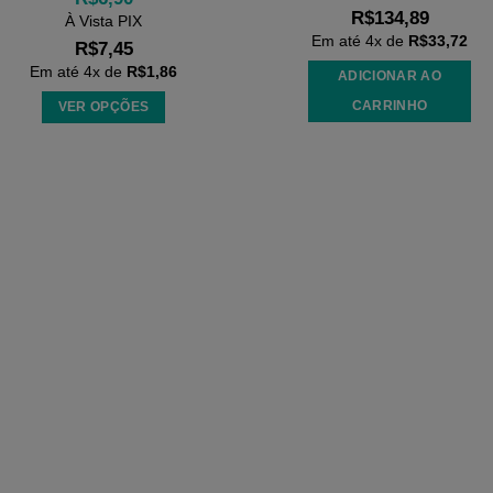
R$
134,89
À Vista PIX
Em até
4
x de
R$
33,72
R$
7,45
Em até
4
x de
R$
1,86
ADICIONAR AO
CARRINHO
VER OPÇÕES
Este
produto
tem
várias
variantes.
As
opções
podem
ser
escolhidas
na
página
do