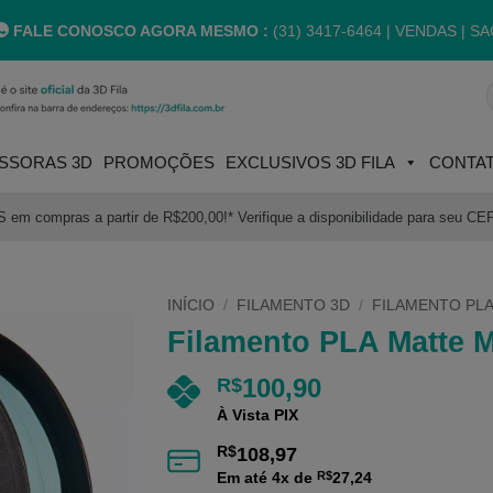
FALE CONOSCO AGORA MESMO :
(31) 3417-6464 |
VENDAS | SA
P
p
SSORAS 3D
PROMOÇÕES
EXCLUSIVOS 3D FILA
CONTA
m compras a partir de R$200,00!* Verifique a disponibilidade para seu CE
INÍCIO
/
FILAMENTO 3D
/
FILAMENTO PLA
Filamento PLA Matte 
100,90
R$
À Vista PIX
R$
108,97
Em até
4
x de
R$
27,24