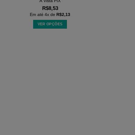
À Vista PIX
R$
8,53
Em até
4
x de
R$
2,13
VER OPÇÕES
Este
produto
tem
várias
variantes.
As
opções
podem
ser
escolhidas
na
página
do
produto