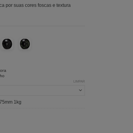
a por suas cores foscas e textura
ora
nho
LIMPAR
1,75mm 1kg
ade