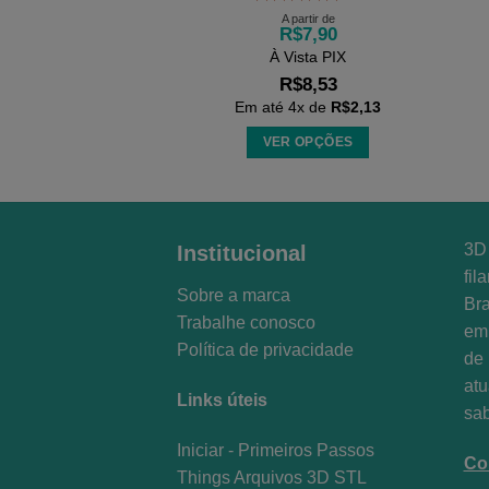
Avaliação
5
A partir de
R$
7,90
de 5
À Vista PIX
R$
8,53
Em até
4
x de
R$
2,13
VER OPÇÕES
Este
produto
tem
várias
3D 
Institucional
variantes.
fil
Sobre a marca
As
Bra
opções
Trabalhe conosco
em 
podem
Política de privacidade
de 
ser
at
escolhidas
Links úteis
sa
na
página
Iniciar - Primeiros Passos
Co
do
Things Arquivos 3D STL