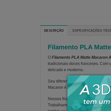
DESCRIÇÃO
ESPECIFICAÇÕES TÉC
Filamento PLA Matte
O
Filamento PLA Matte Macaron A
tradicionais doces franceses. Com 
delicado e moderno.
Seu diferencial está no toque aceti
Macaron é perfeita para projetos qu
Nossos filamentos 3D e resinas 3D s
Trabalhamos com alto nível de contr