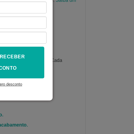
diação solar diretamente.
Saiba um
D?
 RECEBER
e sílica gel dissecante. Cada
 trabalho e cor.
CONTO
ero desconto
o.
 acabamento.