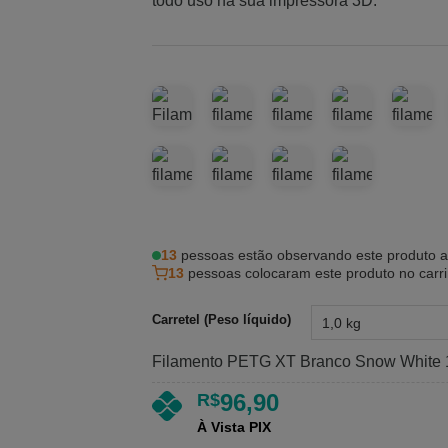
5, com
todo uso na sua impressora 3D.
baseado em
avaliações
de clientes
13
pessoas estão observando este produto 
13
pessoas colocaram este produto no carr
Carretel (Peso líquido)
Filamento PETG XT Branco Snow White
96,90
R$
À Vista PIX