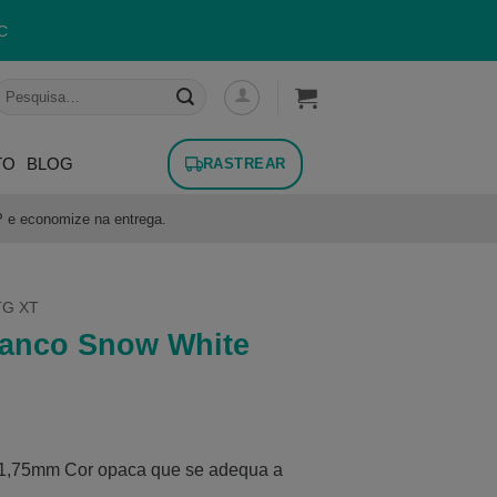
C
esquisar
or:
TO
BLOG
RASTREAR
P e economize na entrega.
TG XT
ranco Snow White
1,75mm Cor opaca que se adequa a