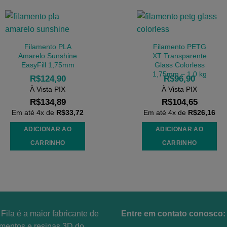
Filamento PLA
Filamento PETG
Amarelo Sunshine
XT Transparente
EasyFill 1,75mm
Glass Colorless
1,75mm – 1,0 kg
R$
124,90
R$
96,90
À Vista PIX
À Vista PIX
R$
134,89
R$
104,65
Em até
4
x de
R$
33,72
Em até
4
x de
R$
26,16
ADICIONAR AO
ADICIONAR AO
CARRINHO
CARRINHO
Fila é a maior fabricante de
Entre em contato conosco:
amentos e resinas 3D do