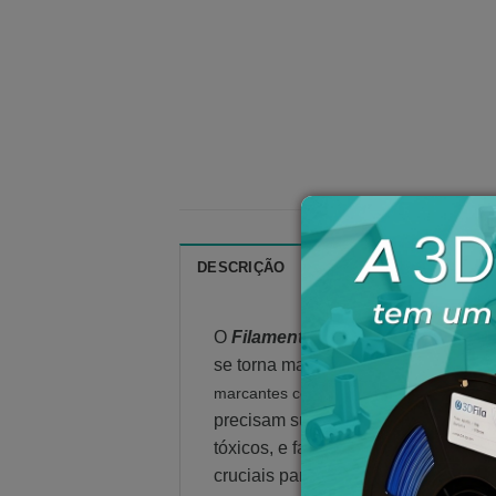
DESCRIÇÃO
ESPECIFICAÇÕES TÉC
O
Filamento PETG XT
é a modifica
se torna mais durável e versátil.
O P
marcantes como sua alta resistência, d
precisam suportar fadiga a esforço
tóxicos, e facilidade de uso de imp
cruciais para o seu sucesso, poden