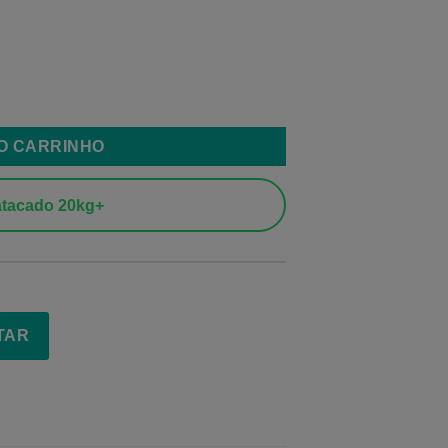
75mm quantidade
AO CARRINHO
tacado 20kg+
TAR