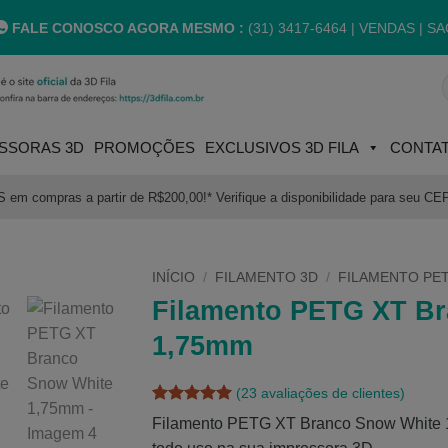
FALE CONOSCO AGORA MESMO :
(31) 3417-6464 |
VENDAS | SA
P
p
SSORAS 3D
PROMOÇÕES
EXCLUSIVOS 3D FILA
CONTA
m compras a partir de R$200,00!* Verifique a disponibilidade para seu CE
INÍCIO
/
FILAMENTO 3D
/
FILAMENTO PE
Filamento PETG XT B
1,75mm
(
23
avaliações de clientes)
Avaliado
23
Filamento PETG XT Branco Snow White 
como
5
de