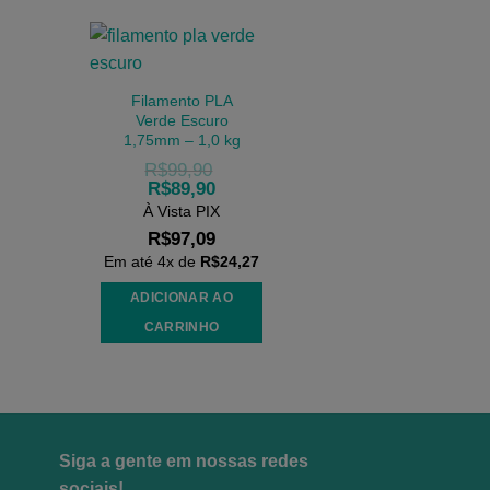
Filamento PLA
Verde Escuro
1,75mm – 1,0 kg
R$
99,90
R$
89,90
À Vista PIX
R$
97,09
Em até
4
x de
R$
24,27
ADICIONAR AO
CARRINHO
Siga a gente em nossas redes
sociais!