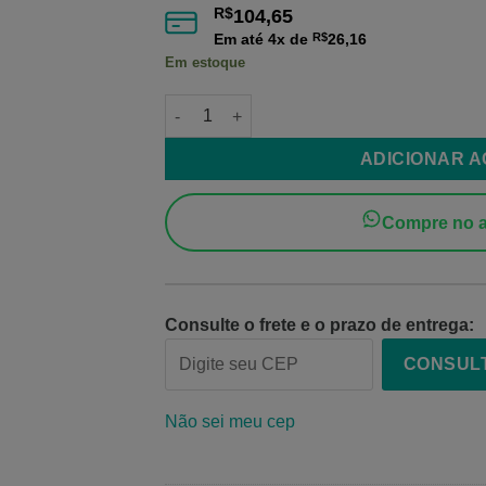
R$
104,65
Em até
4
x de
R$
26,16
Em estoque
Filamento PETG XT Branco Snow White 1,
ADICIONAR 
Compre no a
Consulte o frete e o prazo de entrega:
CONSUL
Não sei meu cep