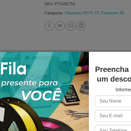
SKU:
PTG491753
Categorias:
Filamento PETG XT
,
Filamento 3D
Preencha 
NICAS
AVALIAÇÕES (23)
PERGUNTAS E RESPOSTAS
um descon
ção com copolimerização do poliéster PET. Através da adição do
Inform
se destaca por ser um material muito resistente, tenaz e f
ETG XT
A escolha deste será certa 
ureza e odor neutro de processamento.
s de flexão, tração e também absorver impactos. Se destaca t
ressoras abertas.Além disso, os parâmetros de temperatura idea
do girar em torno de 225°C a 255 °C na temperatura de impress