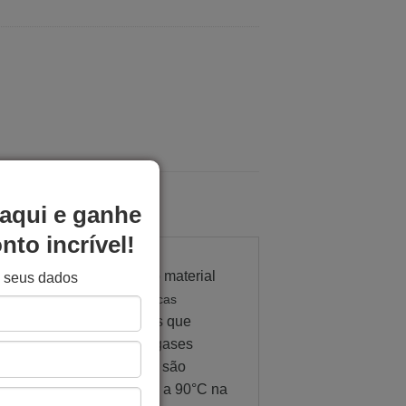
aqui e ganhe
to incrível!
 glicol (G) modificado, o material
e seus dados
lexível. P
ossui características
para a impressão de peças que
ambém na não emissão de gases
is para o filamento
PETG
são
ão do extrusor, e de 80°C a 90°C na