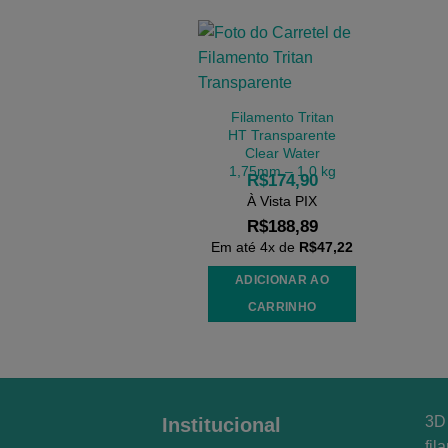
Filamento Tritan
HT Transparente
Clear Water
1,75mm – 1,0 kg
R$
174,90
À Vista PIX
R$
188,89
Em até
4
x de
R$
47,22
ADICIONAR AO
CARRINHO
3D 
Institucional
fil