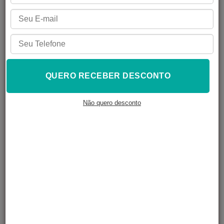
QUERO RECEBER DESCONTO
Não quero desconto
INÍCIO
/
FILAMENTO 3D
/
FILAMENTO PLA EASYFILL