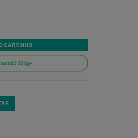
orless 1,75mm quantidade
AO CARRINHO
tacado 20kg+
TAR