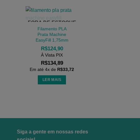
FORA DE ESTOQUE
Filamento PLA
Prata Machine
EasyFill 1,75mm
R$
124,90
À Vista PIX
R$
134,89
Em até
4
x de
R$
33,72
LER MAIS
Siga a gente em nossas redes
sociais!