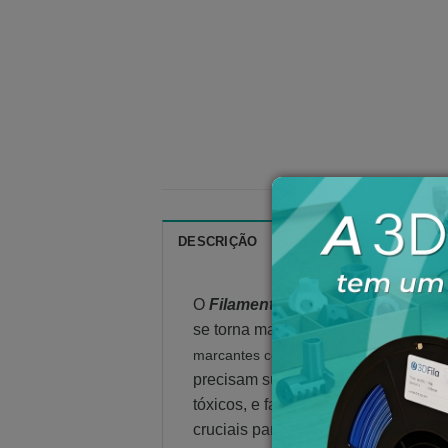
DESCRIÇÃO
ESPECIFICAÇÕES TÉC
O
Filamento PETG XT
é a modifica
se torna mais durável e versátil.
O P
marcantes como sua alta resistência, d
precisam suportar fadiga a esforço
tóxicos, e facilidade de uso de imp
cruciais para o seu sucesso, poden