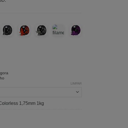
3D.
agora
nho
LIMPAR
Colorless 1,75mm 1kg