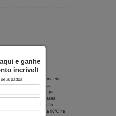
aqui e ganhe
to incrível!
 glicol (G) modificado, o material
e seus dados
lexível. P
ossui características
para a impressão de peças que
ambém na não emissão de gases
ais para o filamento PETG são
ão do extrusor, e de 80°C a 90°C na