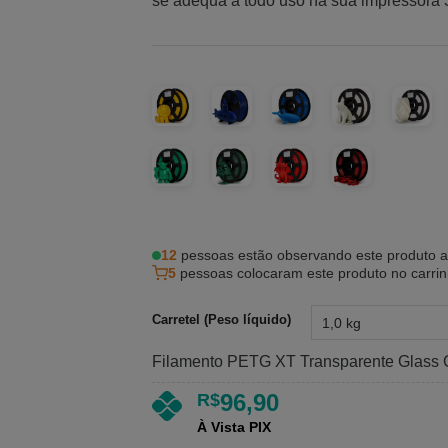
5, com
se adequa a todo uso na sua impressora 
baseado em
avaliações
de clientes
12
pessoas estão observando este produto 
5
pessoas colocaram este produto no carri
Carretel (Peso líquido)
Filamento PETG XT Transparente Glass 
96,90
R$
À Vista PIX