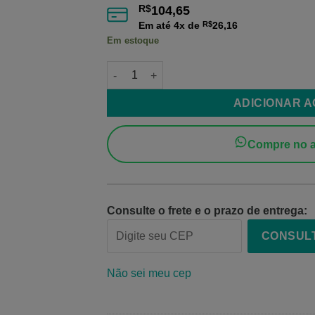
R$
104,65
Em até
4
x de
R$
26,16
Em estoque
Filamento PETG XT Transparente Glass Col
ADICIONAR 
Compre no a
Consulte o frete e o prazo de entrega:
CONSUL
Não sei meu cep