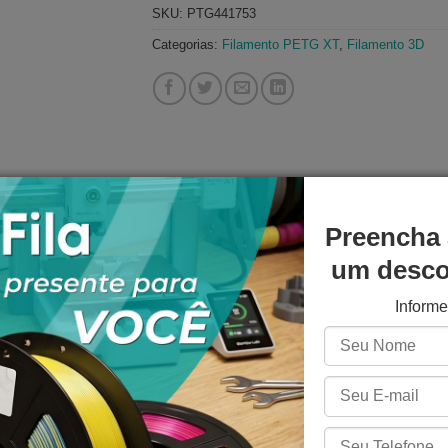
SKU:
PTG441753
Categorias:
Filamento PETG XT
,
Filamento 3D
Preencha 
NICAS
AVALIAÇÕES (14)
PERGUNTAS E RESPOSTAS
um descon
ção com copolimerização do poliéster PET. Através da adição do
Inform
se destaca por ser um material muito resistente, tenaz e f
ETG XT
A escolha deste será certa 
ureza e odor neutro de processamento.
s de flexão, tração e também absorver impactos. Se destaca t
ressoras abertas.Além disso, os parâmetros de temperatura ide
do girar em torno de 225°C a 255 °C na temperatura de impress