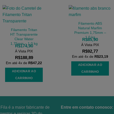
Filamento ABS
Natural Marfim
Filamento Tritan
Premium 1,75mm –
HT Transparente
1,0 kg
Clear Water
R$
85,90
1,75mm – 1,0 kg
À Vista PIX
R$
174,90
R$
92,77
À Vista PIX
Em até
4
x de
R$
23,19
R$
188,89
Em até
4
x de
R$
47,22
ADICIONAR AO
ADICIONAR AO
CARRINHO
CARRINHO
Fila é a maior fabricante de
Entre em contato conosco:
amentos e resinas 3D do