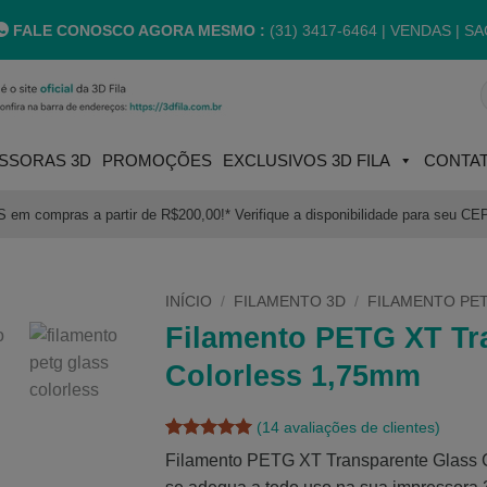
FALE CONOSCO AGORA MESMO :
(31) 3417-6464 |
VENDAS | SA
P
p
SSORAS 3D
PROMOÇÕES
EXCLUSIVOS 3D FILA
CONTA
m compras a partir de R$200,00!* Verifique a disponibilidade para seu CE
INÍCIO
/
FILAMENTO 3D
/
FILAMENTO PE
Filamento PETG XT Tr
Colorless 1,75mm
(
14
avaliações de clientes)
Avaliado
14
Filamento PETG XT Transparente Glass C
como
5
de