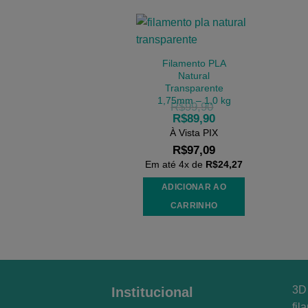
Filamento PLA
Natural
Transparente
1,75mm – 1,0 kg
R$
99,90
R$
89,90
À Vista PIX
R$
97,09
Em até
4
x de
R$
24,27
ADICIONAR AO
CARRINHO
3D 
Institucional
fil