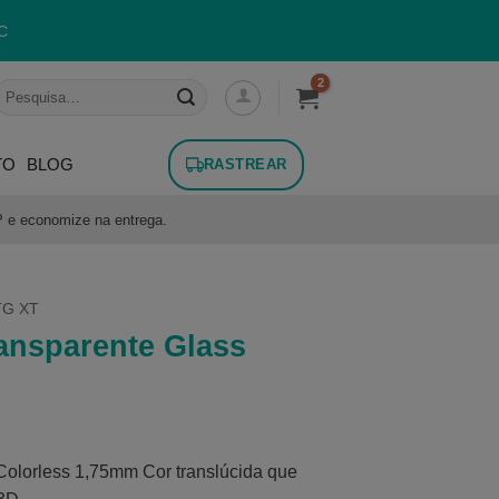
C
esquisar
or:
TO
BLOG
RASTREAR
P e economize na entrega.
TG XT
ansparente Glass
olorless 1,75mm Cor translúcida que