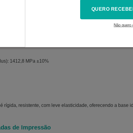
20230824)
QUERO RECEBE
ngth): 39,06 MPa ±10%
Não quero 
lus): 538,4 MPa ±10%
ion at Break): 9,4 % ±10%
ulus): 1412,8 MPa ±10%
é rígida, resistente, com leve elasticidade, oferecendo a base 
das de Impressão