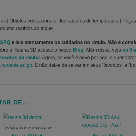
edos | Objetos educacionais | Indicadores de temperatura | Peça
odutos reativos ao toque
ISPQ
e leia atentamente os cuidados no rótulo.
Não é consi
obre a Resina 3D acesse o nosso
Blog.
Além disso, veja
os 9 
essoras de resina
.
Agora, se você é novo por aqui e quer apr
ra deste artigo
. E não deixe de salvar em seus “favoritos” e “
TAR DE…
FORA DE ESTOQUE
Resina 3D Dental
Resina 3D Azul