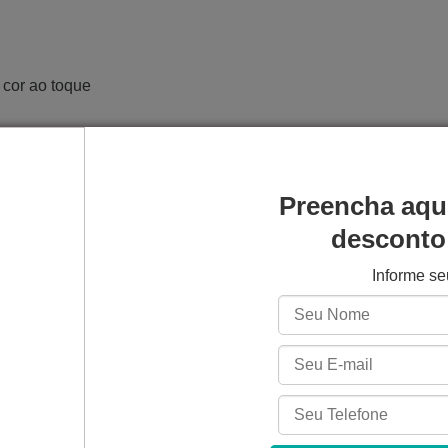
 cor ao toque
Preencha aqu
 de cor conforme a temperatura.
desconto 
sional, ideal para peças detalhadas.
Informe s
 com forte contraste visual.
o, perfeito para prototipagem fina.
pressoras LCD e DLP de 405 nm.
ntes profissionais ou domésticos.