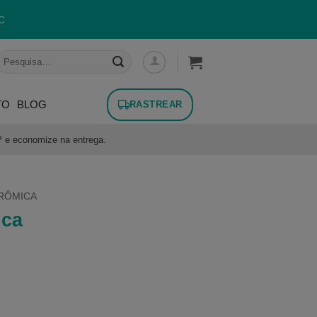
C
esquisar
or:
TO
BLOG
RASTREAR
P e economize na entrega.
RÔMICA
ica