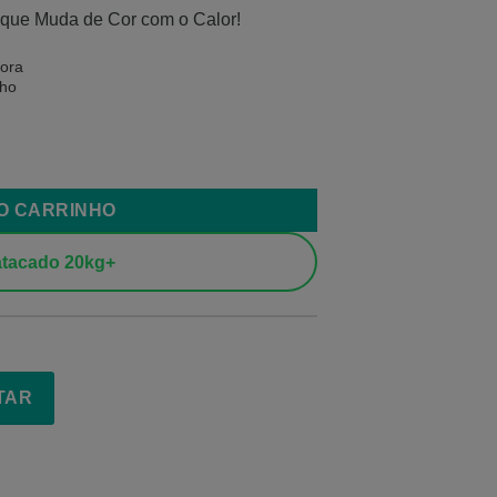
que Muda de Cor com o Calor!
ora
nho
AO CARRINHO
tacado 20kg+
TAR