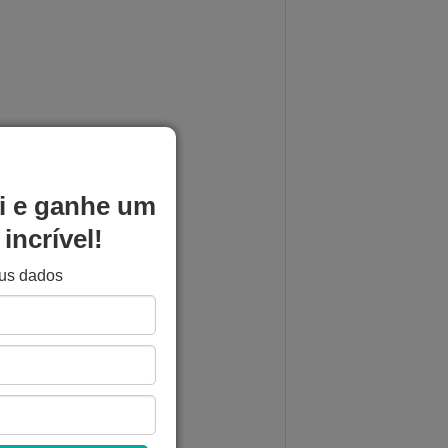
i e ganhe um
incrível!
eus dados