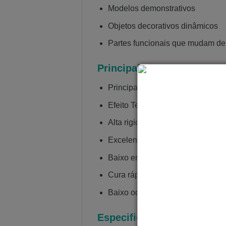
Modelos demonstrativos
Objetos decorativos dinâmicos
Partes funcionais que mudam de
Principais Vantagens
Principais Vantagens
Efeito Termocrômico Ativo: muda
Alta rigidez e estabilidade dimen
Excelente acabamento superficial,
Baixo encolhimento e alta precisã
Cura rápida, compatível com im
Baixo odor, adequado para ambie
Especificações Técnicas