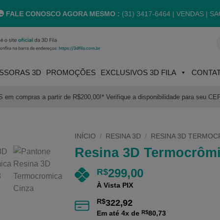
FALE CONOSCO AGORA MESMO :
(31) 3417-6464 |
VENDAS | SA
P
p
SSORAS 3D
PROMOÇÕES
EXCLUSIVOS 3D FILA
CONTA
m compras a partir de R$200,00!* Verifique a disponibilidade para seu CE
INÍCIO
/
RESINA 3D
/
RESINA 3D TERMOC
Resina 3D Termocrôm
299,00
R$
À Vista PIX
R$
322,92
Em até
4
x de
R$
80,73