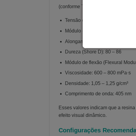
(conforme TDS Engineering Resin 
Tensão de ruptura (Tensile Stre
Módulo de tração (Tensile Modu
Alongamento na ruptura (Elongat
Dureza (Shore D): 80 – 86
Módulo de flexão (Flexural Mod
Viscosidade: 600 – 800 mPa·s
Densidade: 1,05 – 1,25 g/cm³
Comprimento de onda: 405 nm
Esses valores indicam que a resina 
efeito visual dinâmico.
Configurações Recomenda