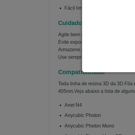
Fácil limpeza e baixo odor
Cuidados e Armazenamen
Agite bem antes de usar.
Evite exposição direta à luz solar.
Armazene em local fresco, seco e ve
Use sempre luvas e máscara durant
Compatibilidade
Toda linha de resina 3D da 3D Fila
405nm.Veja abaixo a lista de algum
Anet N4
Anycubic Photon
Anycubic Photon Mono