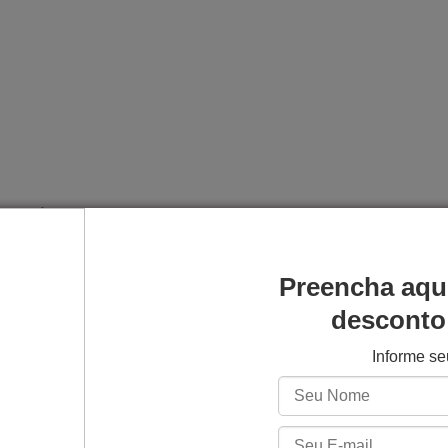
(ajustável conforme impressora)
LCD / MSLA 405 nm
Preencha aqu
 Fluorescente 3D Fila
desconto 
luz UV
Informe s
xcelente acabamento
soras rápidas
, peças decorativas e protótipos visuais