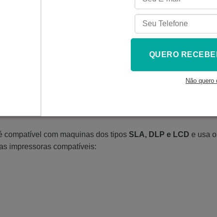
to
QUERO RECEBE
ntilado, entre 25 e 30 °C.
Não quero 
e o manuseio.
 é compatível com maquinas dos tipos
SLA, DLP e LCD
e usa o
as impressoras compatíveis: