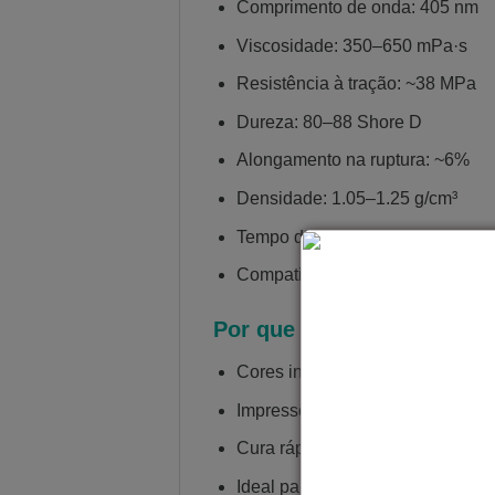
Comprimento de onda: 405 nm
Viscosidade: 350–650 mPa·s
Resistência à tração: ~38 MPa
Dureza: 80–88 Shore D
Alongamento na ruptura: ~6%
Densidade: 1.05–1.25 g/cm³
Tempo de exposição: 2,5 a 3,5 s 
Compatibilidade: Impressoras 
Por que escolher a Resina
Cores intensas e vibrantes sob 
Impressões de alta precisão e e
Cura rápida e estável em impres
Ideal para miniaturas, acessórios