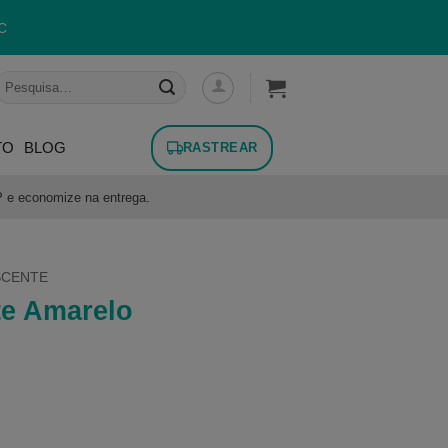
C
esquisar
or:
TO
BLOG
RASTREAR
P e economize na entrega.
SCENTE
te Amarelo