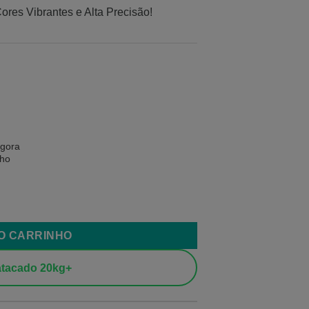
res Vibrantes e Alta Precisão!
agora
nho
e
AO CARRINHO
tacado 20kg+