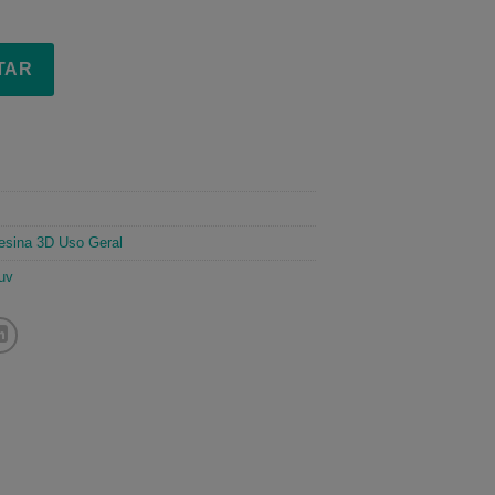
TAR
esina 3D Uso Geral
uv