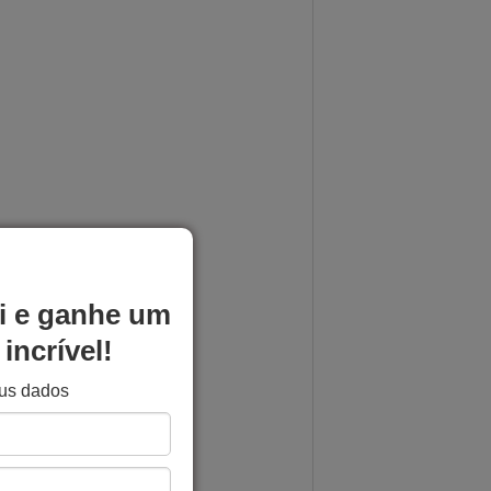
i e ganhe um
incrível!
eus dados