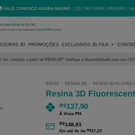
FALE CONOSCO AGORA MESMO :
(31) 3417-6464 |
VENDAS | SA
P
p
SSORAS 3D
PROMOÇÕES
EXCLUSIVOS 3D FILA
CONTA
m compras a partir de R$200,00!* Verifique a disponibilidade para seu CE
INÍCIO
/
RESINA 3D
/
RESINA 3D FLUORE
Resina 3D Fluorescen
137,90
R$
À Vista PIX
R$
148,93
Em até
4
x de
R$
37,23