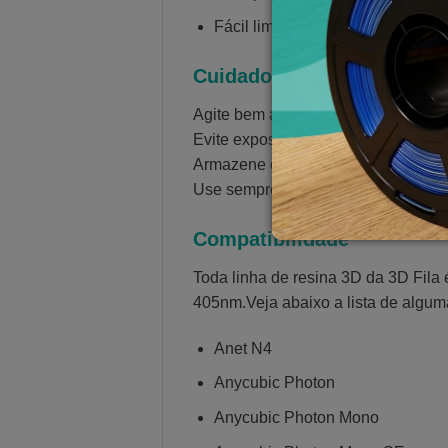
Fácil limpeza e baixo odor
Cuidados e Armazenamen
Agite bem antes de usar.
Evite exposição direta à luz solar.
Armazene em local fresco, seco e ve
Use sempre luvas e máscara durant
Compatibilidade
Toda linha de resina 3D da 3D Fila
405nm.Veja abaixo a lista de algum
Anet N4
Anycubic Photon
Anycubic Photon Mono