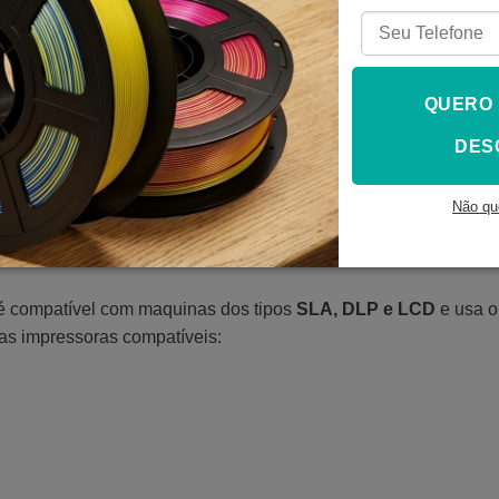
to
QUERO
DES
ntilado, entre 25 e 30 °C.
Não qu
e o manuseio.
 é compatível com maquinas dos tipos
SLA, DLP e LCD
e usa o
as impressoras compatíveis: