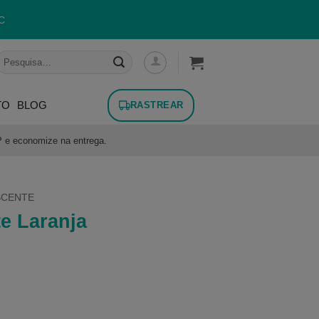
C
esquisar
or:
TO
BLOG
RASTREAR
P e economize na entrega.
SCENTE
e Laranja