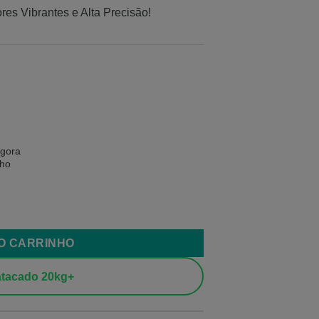
es Vibrantes e Alta Precisão!
agora
nho
e
AO CARRINHO
tacado 20kg+