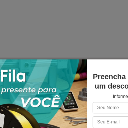
(ajustável conforme impressora)
LCD / MSLA 405 nm
Preencha 
 Fluorescente 3D Fila
um descon
luz UV
Inform
xcelente acabamento
soras rápidas
, peças decorativas e protótipos visuais