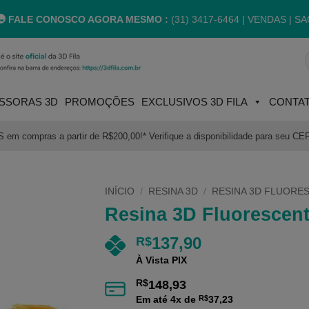
FALE CONOSCO AGORA MESMO :
(31) 3417-6464 |
VENDAS | SA
P
p
SSORAS 3D
PROMOÇÕES
EXCLUSIVOS 3D FILA
CONTA
m compras a partir de R$200,00!* Verifique a disponibilidade para seu CE
INÍCIO
/
RESINA 3D
/
RESINA 3D FLUORE
Resina 3D Fluorescent
137,90
R$
À Vista PIX
R$
148,93
Em até
4
x de
R$
37,23