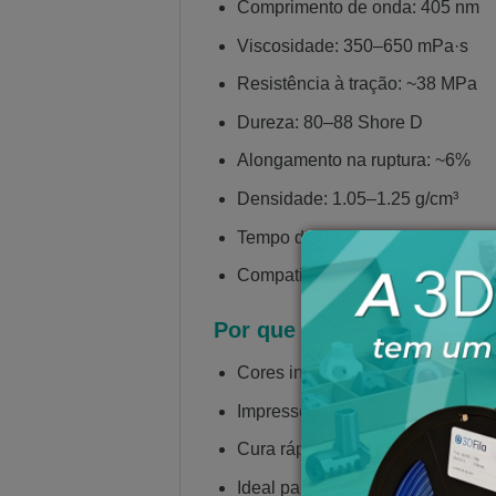
Comprimento de onda: 405 nm
Viscosidade: 350–650 mPa·s
Resistência à tração: ~38 MPa
Dureza: 80–88 Shore D
Alongamento na ruptura: ~6%
Densidade: 1.05–1.25 g/cm³
Tempo de exposição: 2,5 a 3,5 s 
Compatibilidade: Impressoras 
Por que escolher a Resina
Cores intensas e vibrantes sob 
Impressões de alta precisão e e
Cura rápida e estável em impres
Ideal para miniaturas, acessórios