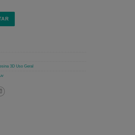
TAR
esina 3D Uso Geral
uv