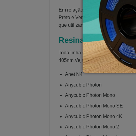
Em relação ao acabamento final das 
Preto e Vermelho são opacas e a cor
que utilizam LCD e luz UV de fundo
Resina 3D Cinza – C
Toda linha de resina 3D da 3D Fila
405nm.Veja abaixo a lista de algum
Anet N4
Anycubic Photon
Anycubic Photon Mono
Anycubic Photon Mono SE
Anycubic Photon Mono 4K
Anycubic Photon Mono 2