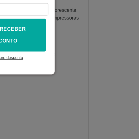
 Cinza, Cinza Clara, Fosforescente,
resina é específica para impressoras
25 a 440nm.
 RECEBER
CONTO
 comprimento de onda de
ero desconto