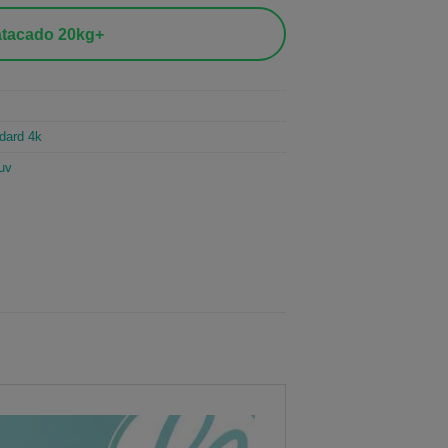
tacado 20kg+
dard 4k
uv