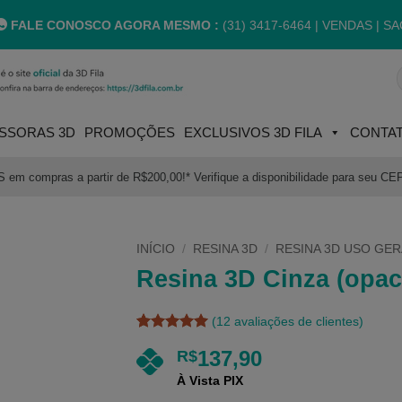
FALE CONOSCO AGORA MESMO :
(31) 3417-6464 |
VENDAS | SA
P
p
SSORAS 3D
PROMOÇÕES
EXCLUSIVOS 3D FILA
CONTA
m compras a partir de R$200,00!* Verifique a disponibilidade para seu CE
INÍCIO
/
RESINA 3D
/
RESINA 3D USO GER
Resina 3D Cinza (opac
(
12
avaliações de clientes)
Avaliado
12
137,90
R$
como
5
de
5, com
À Vista PIX
baseado em
avaliações