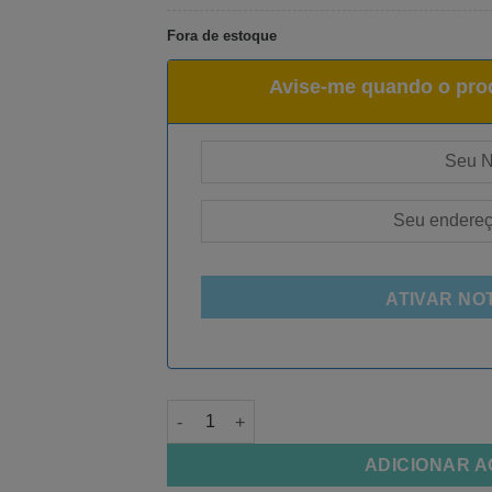
Fora de estoque
Avise-me quando o prod
ATIVAR NO
Resina 3D Cinza (opaca) 1kg quantidade
ADICIONAR 