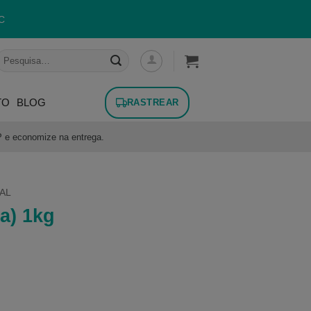
C
esquisar
or:
TO
BLOG
RASTREAR
P e economize na entrega.
AL
a) 1kg