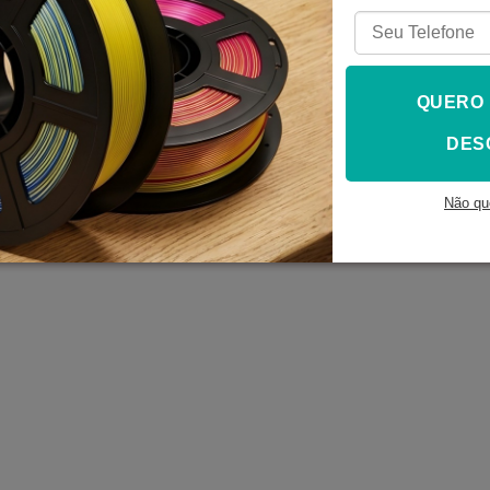
peças feitas em resina, as cores Amarelo, Azul, Branca, Bege,
 Cristal é translúcida. Contudo, é importante saber que nossa 
 e estas devem trabalhar entre os comprimentos de onda de 2
QUERO
ompatibilidade
DES
 é compatível com maquinas dos tipos
SLA, DLP e LCD
e usa o
Não qu
as impressoras compatíveis: