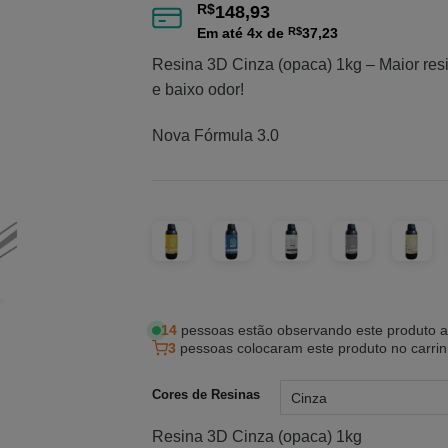
R$
148,93
de clientes
Em até
4
x de
R$
37,23
Resina 3D Cinza (opaca) 1kg – Maior res
e baixo odor!
Nova Fórmula 3.0
14
pessoas estão observando este produto 
3
pessoas colocaram este produto no carri
Cores de Resinas
Resina 3D Cinza (opaca) 1kg