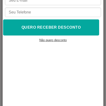
Disponível sob cotação.
QUERO RECEBER DESCONTO
Não quero desconto
14
pessoas estão observando este produto agora
2
pessoas colocaram este produto no carrinho
Consulte o frete e o prazo de entrega:
CONSULTAR
Não sei meu cep