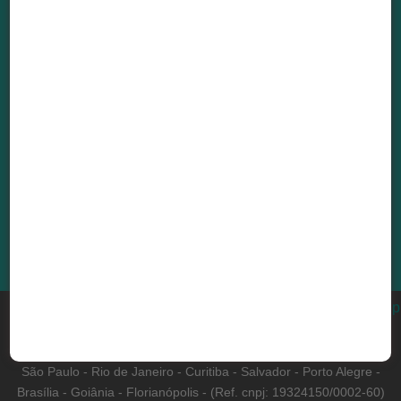
E-mail:
sac@3dfila.com.br
vendas@3dfila.com.br
Siga a gente em nossas redes sociais!
BUY FROM 3D FILA IN THE UNITED STATES
×
Fale com nosso atendimento!
2013 - 2026 3D Fila - Todos direitos reservados. CNPJ:
19324150/0001-89 - Rua Padre Leopoldo Mertens, n.1600 -
Bairro São Francisco (Pampulha). Belo Horizonte - Minas Gerais -
São Paulo - Rio de Janeiro - Curitiba - Salvador - Porto Alegre -
Brasília - Goiânia - Florianópolis - (Ref. cnpj: 19324150/0002-60)