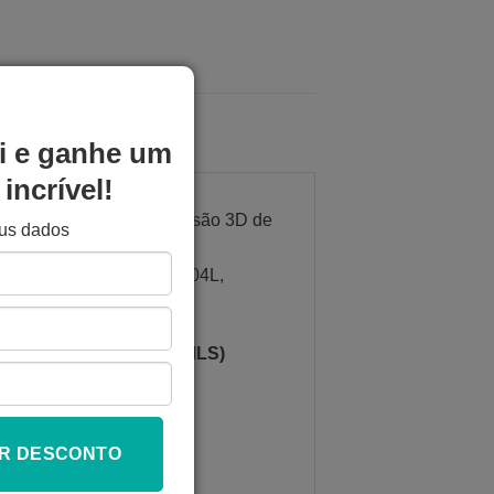
i e ganhe um
incrível!
uito procurado em impressão 3D de
eus dados
após tratamento térmico.
enho superior ao 316L/304L,
d Fusion (LPBF/SLM/DMLS)
abilidade dimensional e
R DESCONTO