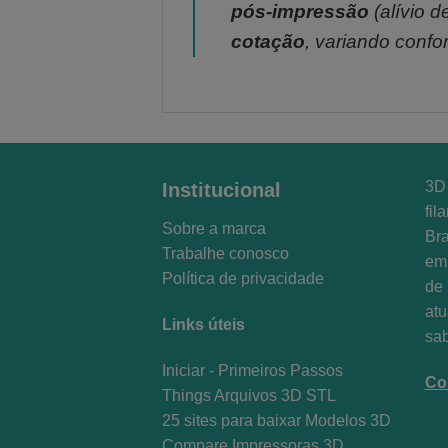
pós-impressão
(alívio 
cotação
, variando conf
3D 
Institucional
fil
Sobre a marca
Bra
Trabalhe conosco
em 
Política de privacidade
de 
at
Links úteis
sa
Iniciar - Primeiros Passos
Co
Things Arquivos 3D STL
25 sites para baixar Modelos 3D
Compare Impressoras 3D