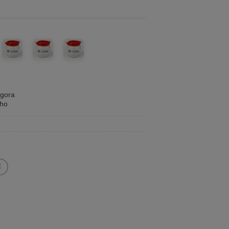
agora
nho