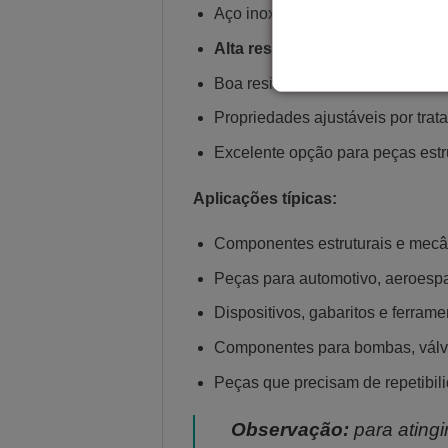
Aço inox
17-4 PH
para manufatur
Alta resistência mecânica
após 
Boa resistência à corrosão para a
Propriedades ajustáveis por tr
Excelente opção para peças estr
Aplicações típicas:
Componentes estruturais e mecâ
Peças para automotivo, aeroespa
Dispositivos, gabaritos e ferrame
Componentes para bombas, válvu
Peças que precisam de repetibili
Observação:
para ating