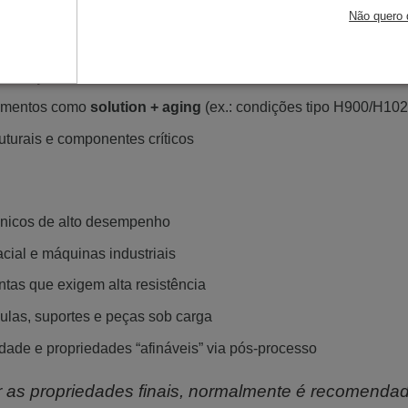
a aditiva
Não quero 
envelhecimento (tratamento térmico)
plicações industriais
atamentos como
solution + aging
(ex.: condições tipo H900/H1025
uturais e componentes críticos
nicos de alto desempenho
cial e máquinas industriais
ntas que exigem alta resistência
las, suportes e peças sob carga
dade e propriedades “afináveis” via pós-processo
ir as propriedades finais, normalmente é recomenda