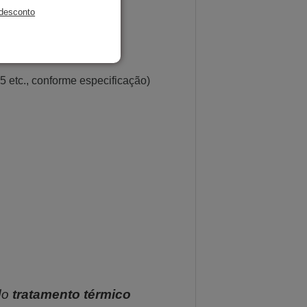
desconto
 etc., conforme especificação)
do
tratamento térmico