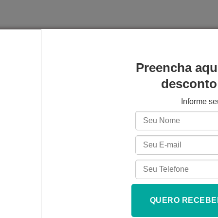
Preencha aqu
ERGUNTAS E RESPOSTAS
desconto 
urecível por precipitação (PH – Precipitation Hardening)
, m
Informe s
ar
boa resistência à corrosão
com
alta resistência mecânica
 funcionais e componentes estruturais que precisam de desemp
riais.
 indicado principalmente para processos de
Laser Powder Be
da), com ampla adoção em projetos que exigem resistência, est
ades via pós-processo.
QUERO RECEBE