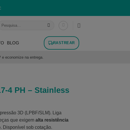
C
esquisar
or:
TO
BLOG
RASTREAR
P e economize na entrega.
7-4 PH – Stainless
pressão 3D (LPBF/SLM). Liga
 peças que exigem
alta resistência
. Disponível sob cotação.