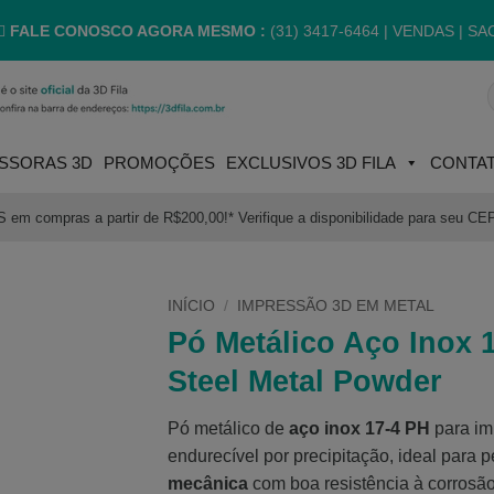
FALE CONOSCO AGORA MESMO :
(31) 3417-6464 |
VENDAS | SA
P
p
SSORAS 3D
PROMOÇÕES
EXCLUSIVOS 3D FILA
CONTA
m compras a partir de R$200,00!* Verifique a disponibilidade para seu CE
INÍCIO
/
IMPRESSÃO 3D EM METAL
Pó Metálico Aço Inox 1
Steel Metal Powder
Pó metálico de
aço inox 17-4 PH
para im
endurecível por precipitação, ideal para
mecânica
com boa resistência à corrosão