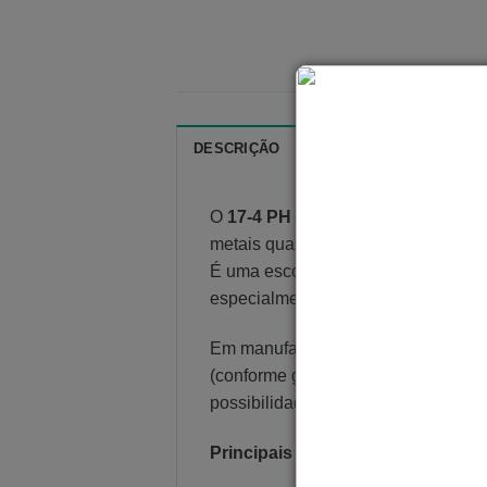
DESCRIÇÃO
AVALIAÇÕES (0)
P
O
17-4 PH
é um aço inoxidável
end
metais quando o objetivo é combin
É uma escolha clássica para peças
especialmente em aplicações indust
Em manufatura aditiva, o 17-4 PH é
(conforme granulometria especifica
possibilidade de ajuste de propried
Principais características: