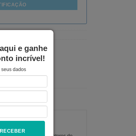
TIFICAÇÃO
essora 3D
aqui e ganhe
to incrível!
e seus dados
 RECEBER
s (microstepping) para motores de