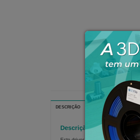
DESCRIÇÃO
ESPECIFICAÇÕES TÉC
Descrição:
Este driver utiliza o chip A4988 e 