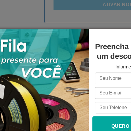
ATIVAR NO
SKU:
DRV004988
Categorias:
Peças e Acessórios
,
Peças para impr
Preencha 
um descon
Inform
NICAS
PERGUNTAS E RESPOSTAS
QUERO
foi especialmente desenvolvido para controle de pequenos passo