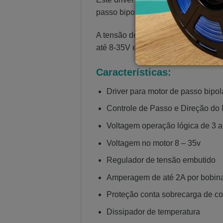
passo bipolares.
A tensão de operação lógica do dr
até 8-35V e 2A por bobina (picos de
Características:
Driver para motor de passo bipol
Controle de Passo e Direção do 
Voltagem operação lógica de 3 a
Voltagem no motor 8 – 35v
Regulador de tensão embutido
Amperagem de até 2A por bobin
Proteção conta sobrecarga de corr
Dissipador de temperatura