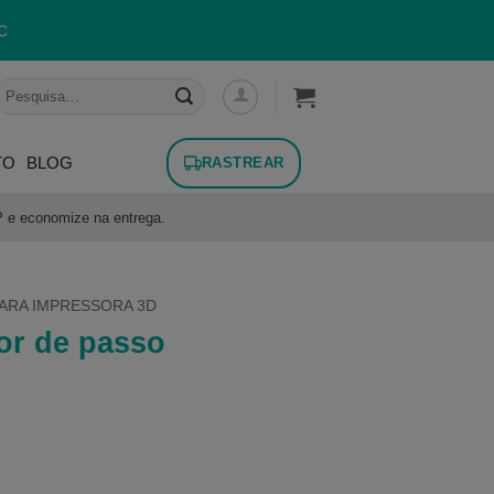
C
esquisar
or:
TO
BLOG
RASTREAR
P e economize na entrega.
ARA IMPRESSORA 3D
or de passo