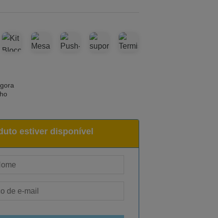
agora
nho
uto estiver disponível