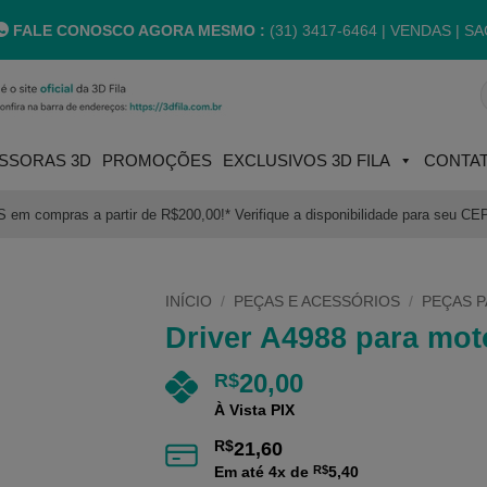
FALE CONOSCO AGORA MESMO :
(31) 3417-6464 |
VENDAS | SA
P
p
SSORAS 3D
PROMOÇÕES
EXCLUSIVOS 3D FILA
CONTA
m compras a partir de R$200,00!* Verifique a disponibilidade para seu CE
INÍCIO
/
PEÇAS E ACESSÓRIOS
/
PEÇAS P
Driver A4988 para mot
20,00
R$
À Vista PIX
R$
21,60
Em até
4
x de
R$
5,40