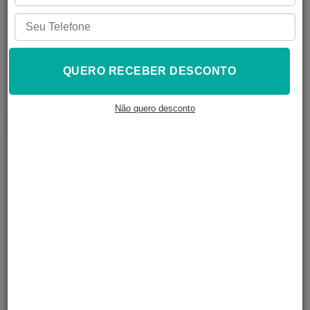
R$
21,49
Em até
4
x de
R$
5,37
QUERO RECEBER DESCONTO
Não quero desconto
4
pessoas estão observando este produto agora
2
pessoas colocaram este produto no carrinho
Diâmetro do furo
Tipo de bico
Bico para Hotend 1,75 mm Nozzle Impressora 3D e Reprap quan