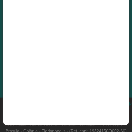
E-mail:
sac@3dfila.com.br
vendas@3dfila.com.br
Siga a gente em nossas redes sociais!
BUY FROM 3D FILA IN THE UNITED STATES
×
Fale com nosso atendimento!
2013 - 2026 3D Fila - Todos direitos reservados. CNPJ:
19324150/0001-89 - Rua Padre Leopoldo Mertens, n.1600 -
Bairro São Francisco (Pampulha). Belo Horizonte - Minas Gerais -
São Paulo - Rio de Janeiro - Curitiba - Salvador - Porto Alegre -
Brasília - Goiânia - Florianópolis - (Ref. cnpj: 19324150/0002-60)