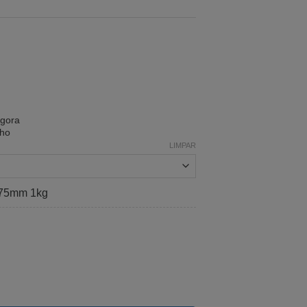
agora
nho
LIMPAR
,75mm 1kg