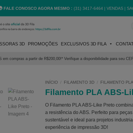
FALE CONOSCO AGORA MESMO :
(31) 3417-6464 |
VENDAS | SA
P
p
SSORAS 3D
PROMOÇÕES
EXCLUSIVOS 3D FILA
CONTA
m compras a partir de R$200,00!* Verifique a disponibilidade para seu CE
INÍCIO
/
FILAMENTO 3D
/
FILAMENTO PLA
Filamento PLA ABS-Li
O Filamento PLA ABS-Like Preto combina
a resistência do ABS. Perfeito para peças 
sustentável e ideal para projetos industri
experiência de impressão 3D!