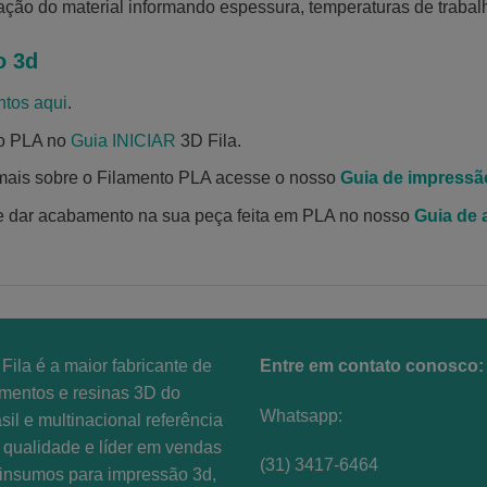
cação do material informando espessura, temperaturas de trabalh
o 3d
ntos aqui
.
to PLA no
Guia INICIAR
3D Fila.
mais sobre o Filamento PLA acesse o nosso
Guia de impressã
e dar acabamento na sua peça feita em PLA no nosso
Guia de
Fila é a maior fabricante de
Entre em contato conosco:
amentos e resinas 3D do
Whatsapp:
sil e multinacional referência
qualidade e líder em vendas
(31) 3417-6464
insumos para impressão 3d,