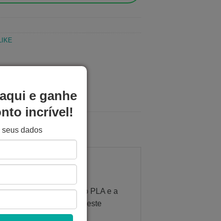
LIKE
aqui e ganhe
to incrível!
e seus dados
er a facilidade de uso do PLA e a
 qualidade e resistência, este