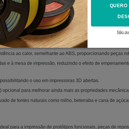
QUERO
DES
e, combinando a facilidade de impressão do PLA com a resist
Não qu
a variedade de aplicações e personalizações.
compatível com a maioria das impressoras 3D do mercado.
sistência ao calor, semelhante ao ABS, proporcionando peças ro
as e à mesa de impressão, reduzindo o efeito de empenamento
 possibilitando o uso em impressoras 3D abertas.
) opcional para melhorar ainda mais as propriedades mecânica
vado de fontes naturais como milho, beterraba e cana de açúcar
deal para a impressão de protótipos funcionais, peças de rep