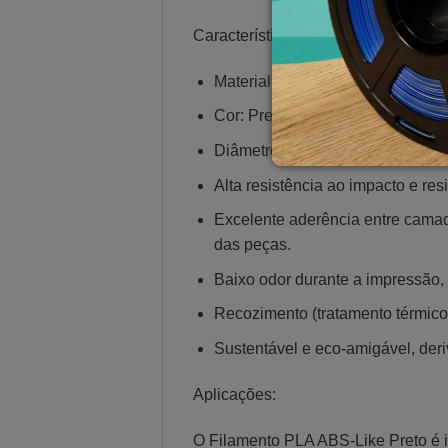
Características:
Material: Filamento PLA ABS-Lik
Cor: Preto, permitindo uma ampl
Diâmetro do filamento: 1,75mm, 
Alta resistência ao impacto e re
Excelente aderência entre camad
das peças.
Baixo odor durante a impressão,
Recozimento (tratamento térmico
Sustentável e eco-amigável, deri
Aplicações:
O Filamento PLA ABS-Like Preto é i