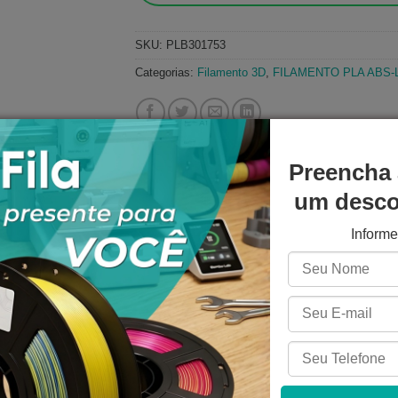
SKU:
PLB301753
Categorias:
Filamento 3D
,
FILAMENTO PLA ABS-
Preencha 
um descon
Inform
NICAS
AVALIAÇÕES (0)
PERGUNTAS E RESPOSTAS
ike Preto
m inovador material de impressão 3D desenvolvido para oferec
Ideal para profissionais e entusiastas que buscam peças de alta
 industriais e projetos complexos.