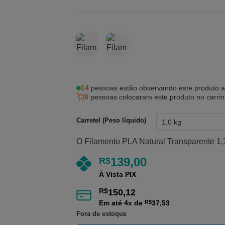
14
pessoas estão observando este produto 
8
pessoas colocaram este produto no carri
Carretel (Peso líquido)
O Filamento PLA Natural Transparente 1
139,00
R$
À Vista PIX
R$
150,12
Em até
4
x de
R$
37,53
Fora de estoque