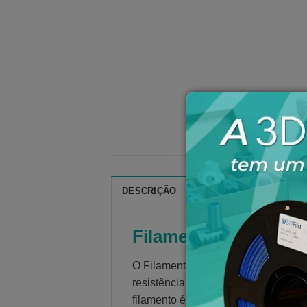
DESCRIÇÃO
ESPECIFICAÇÕES TÉC
Filamento PLA ABS-L
O Filamento PLA ABS-Like Preto é u
resistência e durabilidade do ABS. 
filamento é perfeito para aplicações