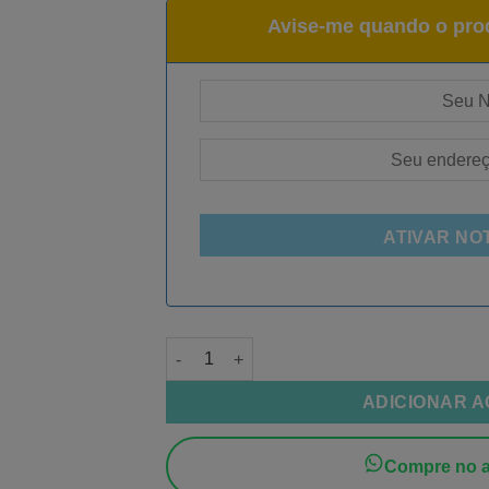
Avise-me quando o prod
ATIVAR NO
Filamento PLA ABS-Like Preto quantidade
ADICIONAR 
Compre no a