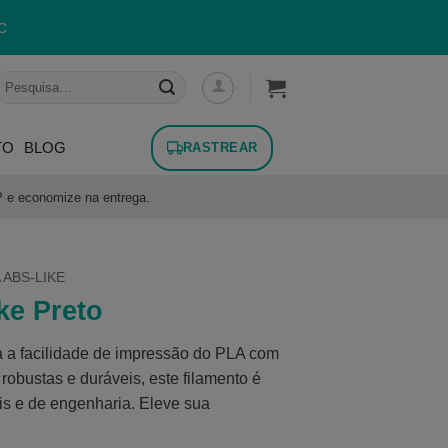
C
esquisar
or:
TO
BLOG
RASTREAR
P e economize na entrega.
 ABS-LIKE
ke Preto
 a facilidade de impressão do PLA com
robustas e duráveis, este filamento é
ais e de engenharia. Eleve sua