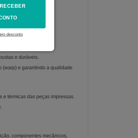
 RECEBER
CONTO
ência mecânica do ABS.
ero desconto
bustas e duráveis.
 (warp) e garantindo a qualidade
s e térmicas das peças impressas.
.
osição, componentes mecânicos,