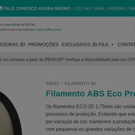
FALE CONOSCO AGORA MESMO :
(31) 3417-6464 |
VENDAS | SA
P
p
SSORAS 3D
PROMOÇÕES
EXCLUSIVOS 3D FILA
CONTA
m compras a partir de R$200,00!* Verifique a disponibilidade para seu CE
INÍCIO
/
FILAMENTO 3D
Filamento ABS Eco P
Os filamentos ECO 3D 1,75mm são unidad
processos de produção. Evitando que est
por variação de cor, mantemos a produção
com pequenas ou grandes variações de co