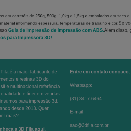
os em carretéis de 250g, 500g, 1,0kg e 1,5kg e embalados em saco a
Se vo
 material informando espessura, temperaturas de trabalho e cor.
osso
Guia de impressão de Impressão com ABS.
Além disso, 
s para Impressora 3D!
Fila é a maior fabricante de
Entre em contato conosco:
amentos e resinas 3D do
Whatsapp:
sil e multinacional referência
qualidade e líder em vendas
(31) 3417-6464
insumos para impressão 3d,
uando desde 2013. Quer
E-mail:
ber mais?
sac@3dfila.com.br
nheça a 3D Fila aqui
.