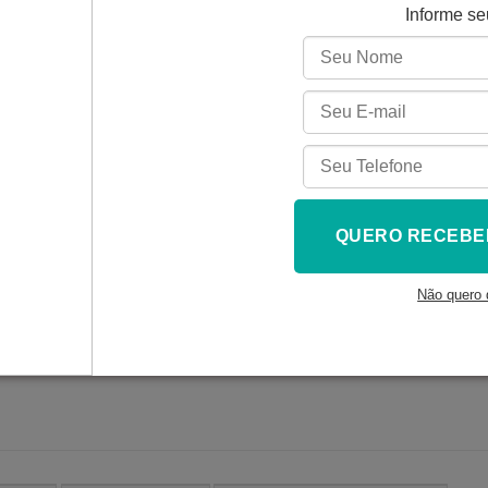
Informe s
Consulte o frete e o prazo de entrega:
CONSUL
Não sei meu cep
QUERO RECEBE
SKU:
EC0551753
Categoria:
Filamento 3D
Não quero 