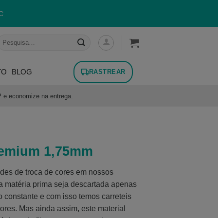
C
esquisar
or:
TO
BLOG
RASTREAR
P e economize na entrega.
remium 1,75mm
es de troca de cores em nossos
a matéria prima seja descartada apenas
 constante e com isso temos carreteis
res. Mas ainda assim, este material