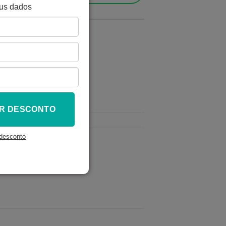
eus dados
TAR
R DESCONTO
desconto