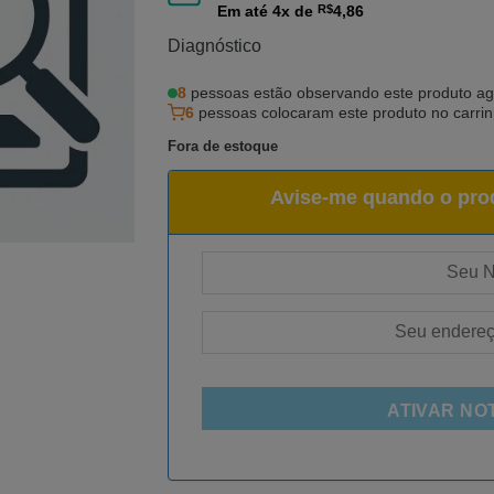
Em até
4
x de
R$
4,86
Diagnóstico
8
pessoas estão observando este produto ag
6
pessoas colocaram este produto no carri
Fora de estoque
Avise-me quando o prod
ATIVAR NO