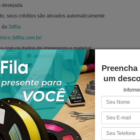
s desejada
o, seus créditos são ativados automaticamente
e da
3dfila
//nico.3dfila.com.br/
sa com os dados da impressora e material
mendações práticas e personalizadas
Preencha 
um descon
Inform