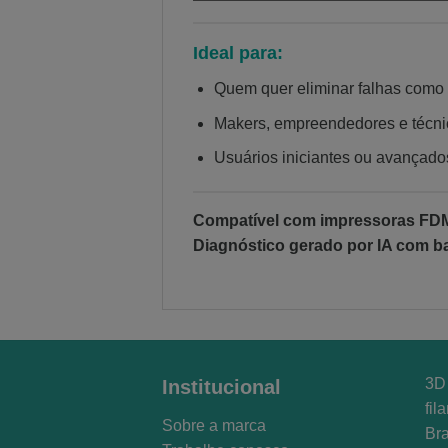
Ideal para:
Quem quer eliminar falhas como s
Makers, empreendedores e técni
Usuários iniciantes ou avançado
Compatível com impressoras FDM 
Diagnóstico gerado por IA com ba
3D 
Institucional
fil
Sobre a marca
Bra