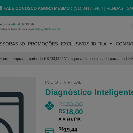
FALE CONOSCO AGORA MESMO :
(31) 3417-6464 |
VENDAS | SA
P
p
SSORAS 3D
PROMOÇÕES
EXCLUSIVOS 3D FILA
CONTA
m compras a partir de R$200,00!* Verifique a disponibilidade para seu CE
INÍCIO
/
VIRTUAL
Diagnóstico Inteligen
20,00
R$
18,00
R$
À Vista PIX
R$
19,44