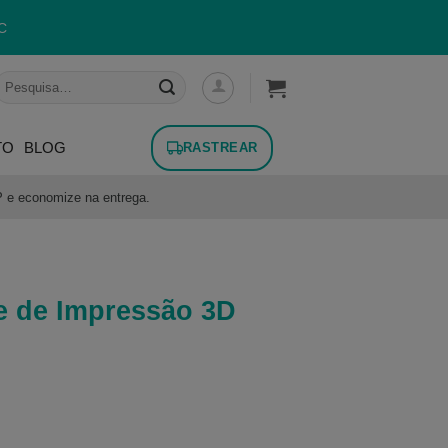
C
esquisar
or:
TO
BLOG
RASTREAR
P e economize na entrega.
te de Impressão 3D