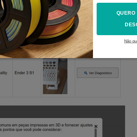
QUERO
DES
Não qu