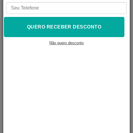
FORA DE
FORA DE
ESTOQUE
ESTOQUE
QUERO RECEBER DESCONTO
Impressora 3D
ENDER 3 V3 SE
Ender-3 V3 Plus
IMPRESSORA 3D
Não quero desconto
Creality
R$
3.469,00
R$
2.399,00
À VISTA NO PIX
À VISTA NO PIX
R$
3.746,52
R$
2.590,92
Em até
4
x de
Em até
4
x de
R$
936,63
R$
647,73
LER MAIS
LER MAIS
FORA DE
FORA DE