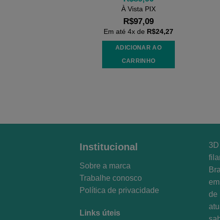
À Vista PIX
R$
97,09
Em até
4
x de
R$
24,27
ADICIONAR AO
CARRINHO
3D 
Institucional
fil
Sobre a marca
Bra
Trabalhe conosco
em 
Política de privacidade
de 
at
Links úteis
sa