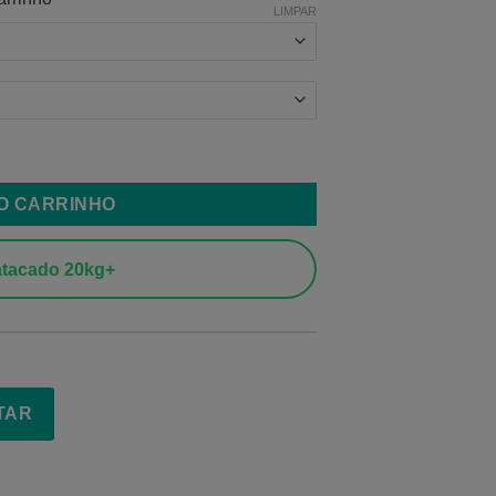
LIMPAR
mm quantidade
AO CARRINHO
tacado 20kg+
TAR