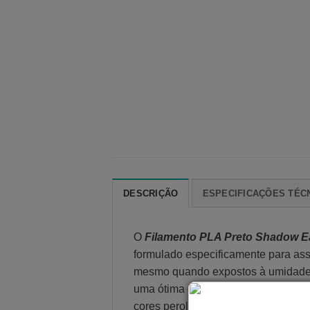
DESCRIÇÃO
ESPECIFICAÇÕES TÉC
O
F
ilamento PLA Preto Shadow Ea
formulado especificamente para ass
mesmo quando expostos à umidade.O 
uma ótima opção para peças que não
cores peroladas. Porém, não é indic