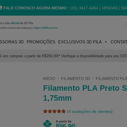
FALE CONOSCO AGORA MESMO :
(31) 3417-6464 |
VENDAS | SA
P
p
SSORAS 3D
PROMOÇÕES
EXCLUSIVOS 3D FILA
CONTA
m compras a partir de R$200,00!* Verifique a disponibilidade para seu CE
INÍCIO
/
FILAMENTO 3D
/
FILAMENTO PLA
Filamento PLA Preto 
1,75mm
(
4
avaliações de clientes)
Avaliado
4
A partir de
como
5
de
6,90
R$