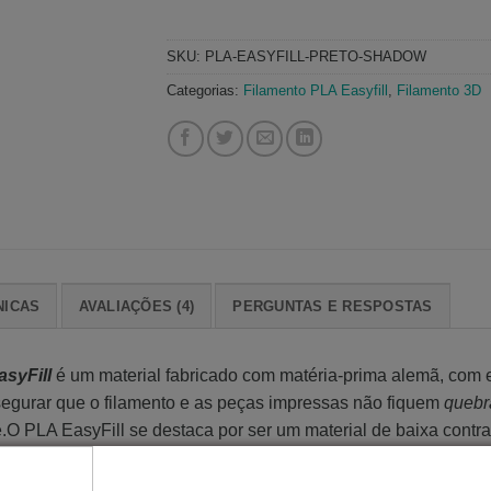
SKU:
PLA-EASYFILL-PRETO-SHADOW
Categorias:
Filamento PLA Easyfill
,
Filamento 3D
NICAS
AVALIAÇÕES (4)
PERGUNTAS E RESPOSTAS
syFill
é um material fabricado com matéria-prima alemã, com ex
egurar que o filamento e as peças impressas não fiquem
quebr
PLA EasyFill se destaca por ser um material de baixa contra
 irão precisar de acabamentos após a impressão, com sua supe
ado para peças que irão ficar expostas ao sol ou fonte de calor