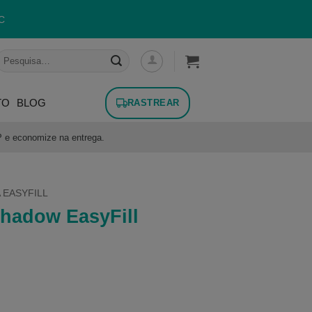
C
esquisar
or:
TO
BLOG
RASTREAR
P e economize na entrega.
 EASYFILL
Shadow EasyFill