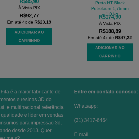
R$
85,90
Preto HT Black
À Vista PIX
Petroleum 1,75mm
– 1,0 kg
R$
92,77
R$
174,90
Em até
4
x de
R$
23,19
À Vista PIX
R$
188,89
ADICIONAR AO
Em até
4
x de
R$
47,22
CARRINHO
ADICIONAR AO
CARRINHO
Fila é a maior fabricante de
Entre em contato conosco:
amentos e resinas 3D do
Whatsapp:
sil e multinacional referência
qualidade e líder em vendas
(31) 3417-6464
insumos para impressão 3d,
uando desde 2013. Quer
E-mail:
ber mais?