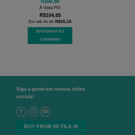
R$
96,90
À Vista PIX
R$
104,65
Em até
4
x de
R$
26,16
ADICIONAR AO
CARRINHO
Siga a gente em nossas redes
sociais!
BUY FROM 3D FILA IN