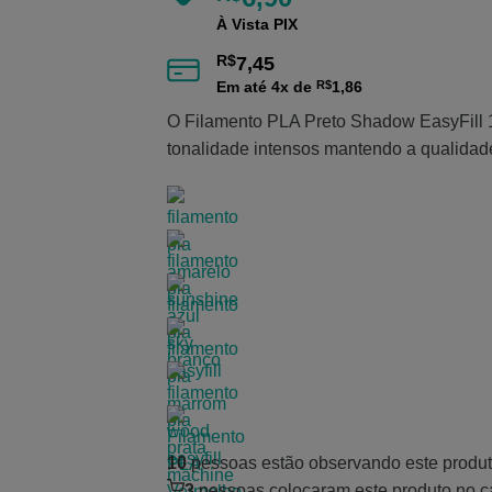
5, com
baseado em
À Vista PIX
avaliações
de clientes
R$
7,45
Em até
4
x de
R$
1,86
O Filamento PLA Preto Shadow EasyFill 1
tonalidade intensos mantendo a qualidad
10
pessoas estão observando este produt
3
pessoas colocaram este produto no c