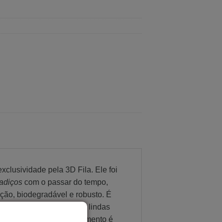
clusividade pela 3D Fila. Ele foi
adiços
com o passar do tempo,
ção, biodegradável e robusto. É
rfície de toque suave e lindas
 superior a 50ºC.Este filamento é