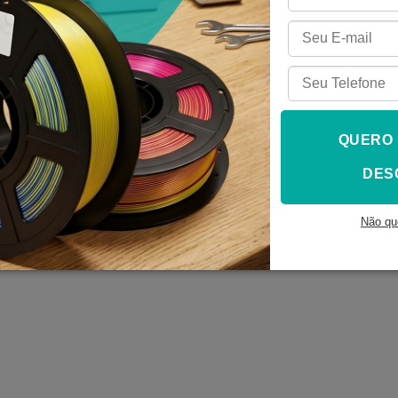
sac@3dfila.com.br
nheça a 3D Fila aqui
.
vendas@3dfila.com.br
QUERO
DES
vados. CNPJ: 19324150/0001-89 - Rua Padre Leopoldo Mertens, n.1600 -
Janeiro - Curitiba - Salvador - Porto Alegre - Brasília - Goiânia - Flor
Não qu