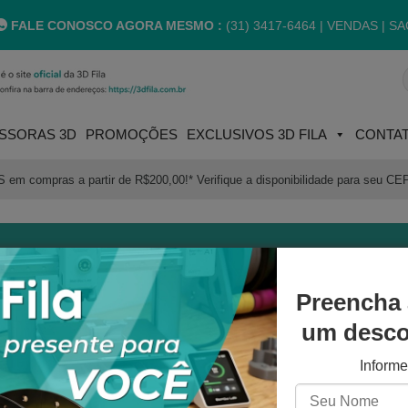
FALE CONOSCO AGORA MESMO :
(31) 3417-6464 |
VENDAS | SA
P
p
SSORAS 3D
PROMOÇÕES
EXCLUSIVOS 3D FILA
CONTA
m compras a partir de R$200,00!* Verifique a disponibilidade para seu CE
Fila é a maior fabricante de
Entre em contato conosco:
amentos e resinas 3D do
Preencha 
Whatsapp:
sil e multinacional referência
um descon
qualidade e líder em vendas
(31) 3417-6464
insumos para impressão 3d,
Inform
uando desde 2013. Quer
E-mail:
ber mais?