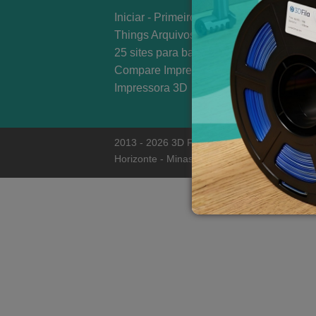
Iniciar - Primeiros Passos
Co
Things Arquivos 3D STL
25 sites para baixar Modelos 3D
Compare Impressoras 3D
Impressora 3D
2013 - 2026 3D Fila - Todos direitos reser
Horizonte - Minas Gerais - São Paulo - Rio de 