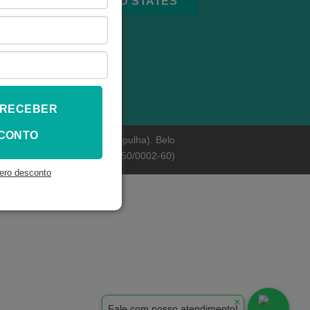
THE UNITED STATES
 RECEBER
CONTO
 Bairro São Francisco (Pampulha). Belo
ianópolis - (Ref. cnpj: 19324150/0002-60)
ero desconto
×
Fale com nosso atendimento!