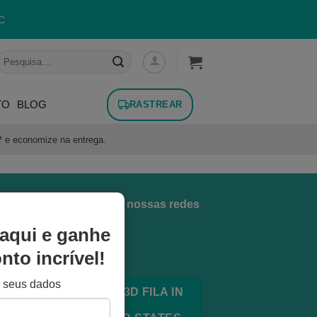
C
esquisar
or:
TO
BLOG
RASTREAR
P e economize na entrega.
Siga a gente em nossas redes
sociais!
aqui e ganhe
to incrível!
e seus dados
BUY FROM 3D FILA IN