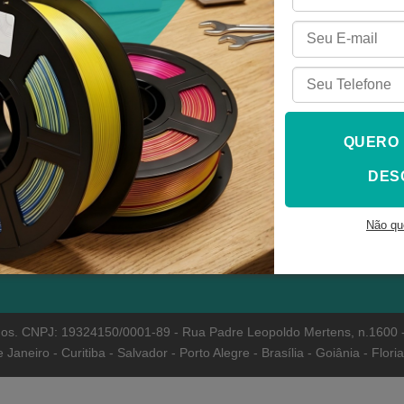
Fila é a maior fabricante de
Entre em contato conosco:
amentos e resinas 3D do
Whatsapp:
sil e multinacional referência
qualidade e líder em vendas
(31) 3417-6464
insumos para impressão 3d,
uando desde 2013. Quer
E-mail:
ber mais?
QUERO
sac@3dfila.com.br
DES
nheça a 3D Fila aqui
.
vendas@3dfila.com.br
Não qu
vados. CNPJ: 19324150/0001-89 - Rua Padre Leopoldo Mertens, n.1600 -
Janeiro - Curitiba - Salvador - Porto Alegre - Brasília - Goiânia - Flor