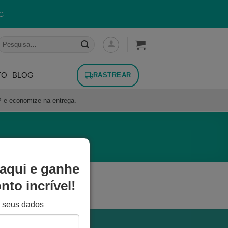
C
esquisar
or:
TO
BLOG
RASTREAR
P e economize na entrega.
aqui e ganhe
to incrível!
e seus dados