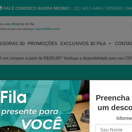
FALE CONOSCO AGORA MESMO :
(31) 3417-6464 |
VENDAS | SA
P
p
SSORAS 3D
PROMOÇÕES
EXCLUSIVOS 3D FILA
CONTA
m compras a partir de R$200,00!* Verifique a disponibilidade para seu CE
ORA
Preencha 
um descon
ua seleção.
Inform