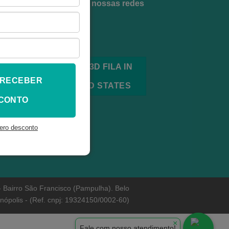
Siga a gente em nossas redes
sociais!
BUY FROM 3D FILA IN
 RECEBER
THE UNITED STATES
CONTO
ero desconto
 Bairro São Francisco (Pampulha). Belo
ianópolis - (Ref. cnpj: 19324150/0002-60)
×
Fale com nosso atendimento!