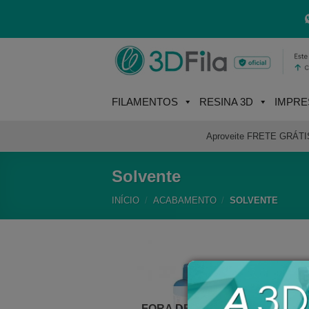
Skip
to
content
FILAMENTOS
RESINA 3D
IMPRE
Aproveite FRETE GRÁTIS e
Solvente
INÍCIO
/
ACABAMENTO
/
SOLVENTE
FORA DE ESTOQUE