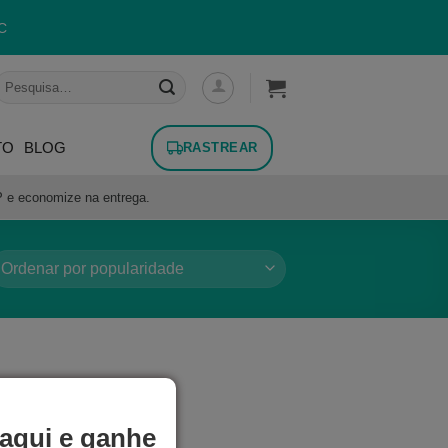
C
esquisar
or:
TO
BLOG
RASTREAR
P e economize na entrega.
aqui e ganhe