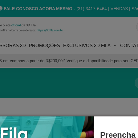
FALE CONOSCO AGORA MESMO :
(31) 3417-6464 |
VENDAS | SA
P
p
SSORAS 3D
PROMOÇÕES
EXCLUSIVOS 3D FILA
CONTA
m compras a partir de R$200,00!* Verifique a disponibilidade para seu CE
Preencha 