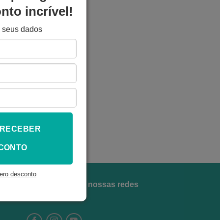
to incrível!
e seus dados
 RECEBER
CONTO
ero desconto
Siga a gente em nossas redes
sociais!