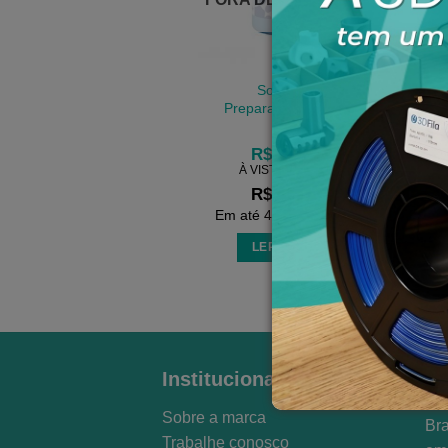
Solução
Preparadora Tigre
R$
19,90
À VISTA NO PIX
R$
21,49
Em até
4
x de
R$
5,37
LER MAIS
3D 
Institucional
fil
Sobre a marca
Bra
Trabalhe conosco