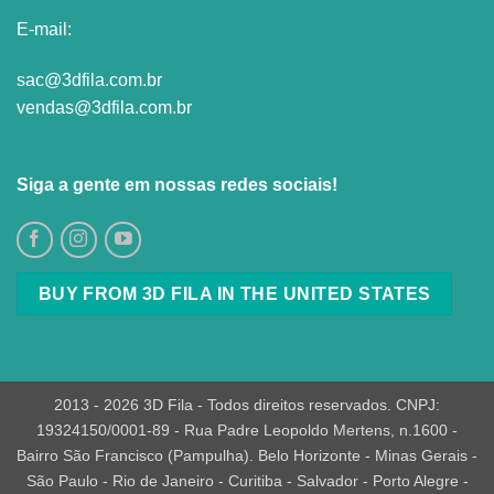
E-mail:
sac@3dfila.com.br
vendas@3dfila.com.br
Siga a gente em nossas redes sociais!
BUY FROM 3D FILA IN THE UNITED STATES
2013 - 2026 3D Fila - Todos direitos reservados. CNPJ:
19324150/0001-89 - Rua Padre Leopoldo Mertens, n.1600 -
Bairro São Francisco (Pampulha). Belo Horizonte - Minas Gerais -
São Paulo - Rio de Janeiro - Curitiba - Salvador - Porto Alegre -