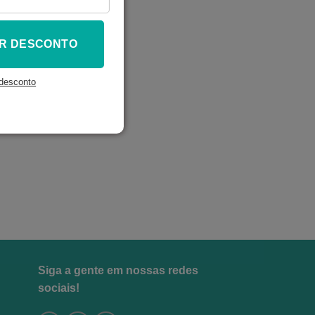
R DESCONTO
desconto
Siga a gente em nossas redes
sociais!