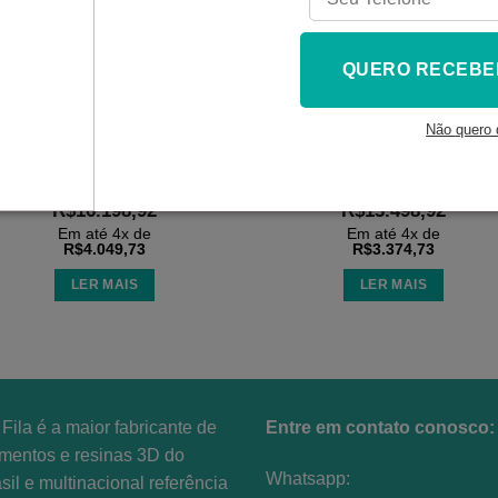
QUERO RECEBE
P1S COMBO
IMPRESSORA 3D
IMPRESSORA 3D
BAMBU LAB X2D –
Não quero 
AMS – Bambu Lab
COMBO 220V
R$
14.999,00
R$
12.499,00
À VISTA NO PIX
À VISTA NO PIX
R$
16.198,92
R$
13.498,92
Em até
4
x de
Em até
4
x de
R$
4.049,73
R$
3.374,73
LER MAIS
LER MAIS
Fila é a maior fabricante de
Entre em contato conosco:
amentos e resinas 3D do
Whatsapp:
sil e multinacional referência