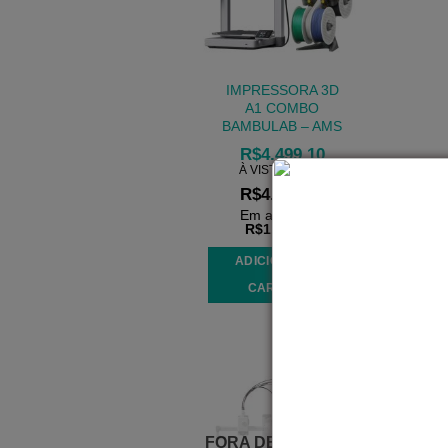
IMPRESSORA 3D
A1 COMBO
BAMBULAB – AMS
R$
4.499,10
À VISTA NO PIX
R$
4.859,03
Em até
4
x de
R$
1.214,76
ADICIONAR AO
CARRINHO
FORA DE ESTOQUE