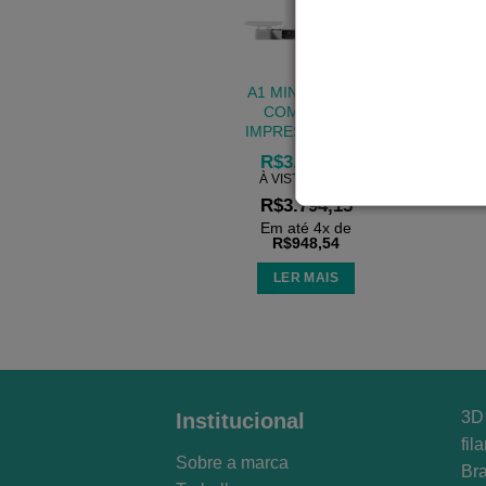
A1 MINI COMBO
COM AMS –
IMPRESSORA 3D
R$
3.513,10
À VISTA NO PIX
R$
3.794,15
Em até
4
x de
R$
948,54
LER MAIS
3D 
Institucional
fil
Sobre a marca
Bra