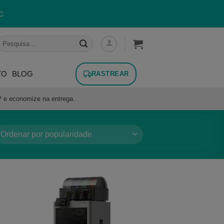
C
esquisar
or:
TO
BLOG
RASTREAR
P e economize na entrega.