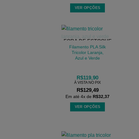
produto
VER OPÇÕES
Este
produto
tem
várias
FORA DE ESTOQUE
variantes.
Filamento PLA Silk
As
Tricolor Laranja,
Azul e Verde
opções
podem
ser
R$
119,90
escolhidas
À VISTA NO PIX
na
R$
129,49
página
Em até
4
x de
R$
32,37
do
VER OPÇÕES
produto
Este
produto
tem
várias