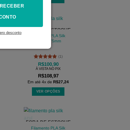
 RECEBER
Este
produto
CONTO
tem
várias
FORA DE ESTOQUE
variantes.
ero desconto
Filamento PLA Silk
As
Roxo 1,75mm
opções
podem
(1)
ser
Avaliação
5
R$
100,90
escolhidas
de 5
À VISTA NO PIX
na
R$
108,97
página
Em até
4
x de
R$
27,24
do
VER OPÇÕES
produto
Este
produto
tem
várias
FORA DE ESTOQUE
variantes.
Filamento PLA Silk