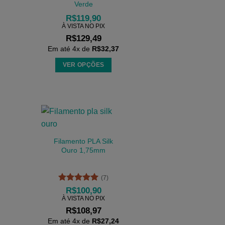
Verde
R$
119,90
À VISTA NO PIX
R$
129,49
Em até
4
x de
R$
32,37
VER OPÇÕES
Este
produto
tem
várias
variantes.
As
Filamento PLA Silk
opções
Ouro 1,75mm
podem
ser
(7)
escolhidas
Avaliação
5
R$
100,90
na
de 5
À VISTA NO PIX
página
R$
108,97
do
Em até
4
x de
R$
27,24