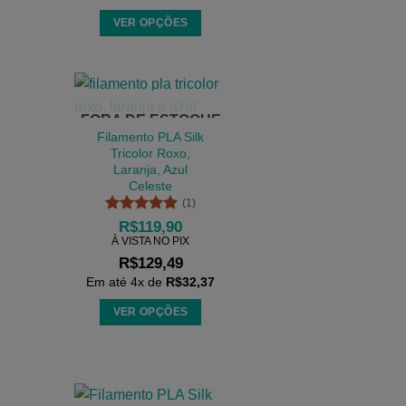
produto
VER OPÇÕES
Este
produto
tem
várias
FORA DE ESTOQUE
variantes.
Filamento PLA Silk
As
Tricolor Roxo,
Laranja, Azul
opções
Celeste
podem
(1)
ser
Avaliação
5
R$
119,90
escolhidas
de 5
À VISTA NO PIX
na
R$
129,49
página
Em até
4
x de
R$
32,37
do
VER OPÇÕES
produto
Este
produto
tem
várias