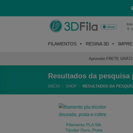
Skip
to
content
FILAMENTOS
RESINA 3D
IMPRE
Aproveite FRETE GRÁTIS e
Resultados da pesquisa p
INÍCIO
/
SHOP
/
RESULTADOS DA PESQUIS
Filamento PLA Silk
Tricolor Ouro, Prata