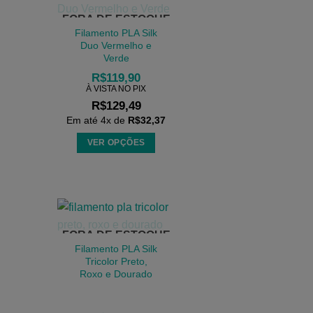
variantes.
FORA DE ESTOQUE
As
Filamento PLA Silk
opções
Duo Vermelho e
podem
Verde
ser
R$
119,90
escolhidas
À VISTA NO PIX
R$
129,49
na
Em até
4
x de
R$
32,37
página
do
VER OPÇÕES
produto
Este
produto
tem
várias
variantes.
FORA DE ESTOQUE
As
Filamento PLA Silk
opções
Tricolor Preto,
podem
Roxo e Dourado
ser
escolhidas