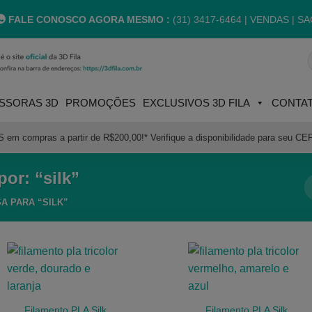
FALE CONOSCO AGORA MESMO :
(31) 3417-6464 |
VENDAS | SA
P
p
SSORAS 3D
PROMOÇÕES
EXCLUSIVOS 3D FILA
CONTA
m compras a partir de R$200,00!* Verifique a disponibilidade para seu CE
or: “silk”
A PARA “SILK”
Filamento PLA Silk
Filamento PLA Silk