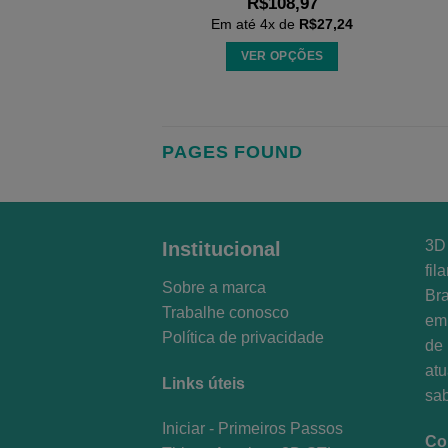
R$
108,97
página
Em até
4
x de
R$
27,24
do
VER OPÇÕES
produto
Este
produto
tem
PAGES FOUND
várias
variantes.
As
opções
podem
3D 
Institucional
ser
fil
Sobre a marca
escolhidas
Bra
na
Trabalhe conosco
em 
página
Política de privacidade
de 
do
at
produto
Links úteis
sa
Iniciar - Primeiros Passos
Co