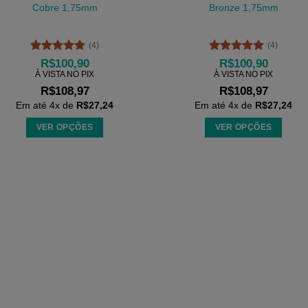
As
As
Cobre 1,75mm
Bronze 1,75mm
opções
opções
podem
podem
(4)
(4)
ser
ser
Avaliação
5
Avaliação
5
R$
100,90
R$
100,90
escolhidas
escolhidas
de 5
de 5
À VISTA NO PIX
À VISTA NO PIX
na
na
R$
108,97
R$
108,97
página
página
Em até
4
x de
R$
27,24
Em até
4
x de
R$
27,24
do
do
VER OPÇÕES
VER OPÇÕES
produto
produto
Este
Este
produto
produto
tem
tem
várias
várias
variantes.
variantes.
As
As
opções
opções
podem
podem
ser
ser
escolhidas
escolhidas
na
na