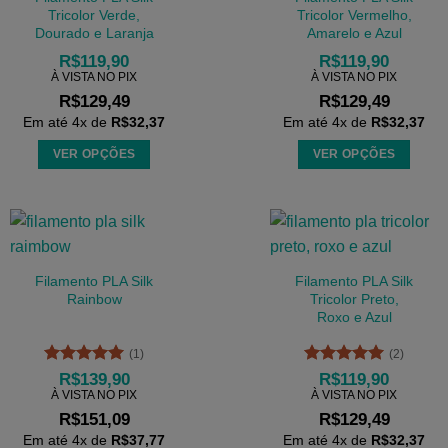
Tricolor Verde,
Tricolor Vermelho,
Dourado e Laranja
Amarelo e Azul
R$
119,90
R$
119,90
À VISTA NO PIX
À VISTA NO PIX
R$
129,49
R$
129,49
Em até
4
x de
R$
32,37
Em até
4
x de
R$
32,37
VER OPÇÕES
VER OPÇÕES
Este
Este
produto
produto
tem
tem
várias
várias
variantes.
variantes.
Filamento PLA Silk
Filamento PLA Silk
As
As
Rainbow
Tricolor Preto,
Roxo e Azul
opções
opções
podem
podem
(1)
(2)
ser
ser
Avaliação
5
Avaliação
5
R$
139,90
R$
119,90
escolhidas
escolhidas
de 5
de 5
À VISTA NO PIX
À VISTA NO PIX
na
na
R$
151,09
R$
129,49
página
página
Em até
4
x de
R$
37,77
Em até
4
x de
R$
32,37