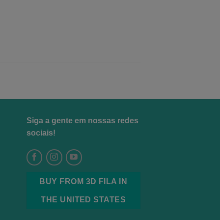
página
do
produto
Siga a gente em nossas redes
sociais!
BUY FROM 3D FILA IN
THE UNITED STATES