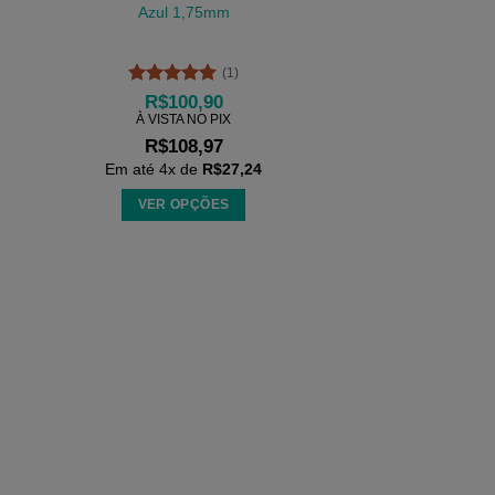
As
Azul 1,75mm
opções
podem
(1)
ser
Avaliação
5
R$
100,90
escolhidas
de 5
À VISTA NO PIX
na
R$
108,97
página
Em até
4
x de
R$
27,24
do
VER OPÇÕES
produto
Este
produto
tem
várias
variantes.
As
opções
podem
ser
escolhidas
na