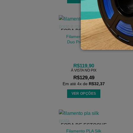
Este
produto
tem
várias
FORA DE ESTOQUE
variantes.
Filamento PLA Silk
As
Duo Preto e Roxo
opções
podem
ser
R$
119,90
escolhidas
À VISTA NO PIX
na
R$
129,49
página
Em até
4
x de
R$
32,37
do
VER OPÇÕES
produto
Este
produto
tem
várias
FORA DE ESTOQUE
variantes.
Filamento PLA Silk