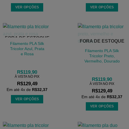
do
do
VER OPÇÕES
VER OPÇÕES
produto
produto
Este
Este
produto
produto
tem
tem
várias
várias
FORA DE ESTOQUE
FORA DE ESTOQUE
variantes.
variantes.
Filamento PLA Silk
As
As
Tricolor Azul, Prata
Filamento PLA Silk
e Rosa
opções
opções
Tricolor Preto,
podem
podem
Vermelho, Dourado
ser
ser
R$
119,90
escolhidas
escolhidas
À VISTA NO PIX
R$
119,90
na
na
R$
129,49
À VISTA NO PIX
página
página
Em até
4
x de
R$
32,37
R$
129,49
do
do
Em até
4
x de
R$
32,37
VER OPÇÕES
produto
produto
Este
VER OPÇÕES
produto
Este
tem
produto
várias
tem