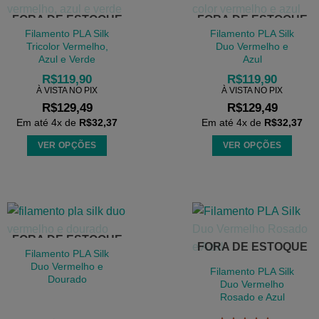
variantes.
várias
FORA DE ESTOQUE
FORA DE ESTOQUE
As
variantes.
Filamento PLA Silk
Filamento PLA Silk
opções
As
Tricolor Vermelho,
Duo Vermelho e
podem
Azul e Verde
Azul
opções
ser
podem
R$
119,90
R$
119,90
escolhidas
À VISTA NO PIX
À VISTA NO PIX
ser
R$
129,49
R$
129,49
na
escolhidas
Em até
4
x de
R$
32,37
Em até
4
x de
R$
32,37
página
na
do
página
VER OPÇÕES
VER OPÇÕES
produto
do
Este
Este
produto
produto
produto
tem
tem
várias
várias
variantes.
variantes.
FORA DE ESTOQUE
As
As
FORA DE ESTOQUE
Filamento PLA Silk
opções
opções
Duo Vermelho e
Filamento PLA Silk
podem
podem
Dourado
Duo Vermelho
ser
ser
Rosado e Azul
escolhidas
escolhidas