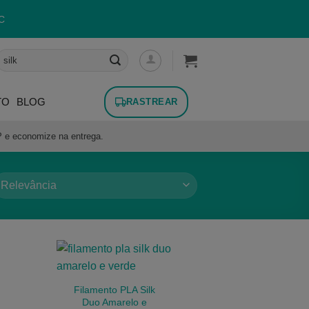
C
esquisar
or:
TO
BLOG
RASTREAR
P e economize na entrega.
Filamento PLA Silk
Duo Amarelo e