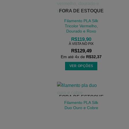
variantes.
As
FORA DE ESTOQUE
opções
Filamento PLA Silk
podem
Tricolor Vermelho,
ser
Dourado e Roxo
escolhidas
R$
119,90
na
À VISTA NO PIX
página
R$
129,49
do
Em até
4
x de
R$
32,37
produto
VER OPÇÕES
Este
produto
tem
várias
FORA DE ESTOQUE
variantes.
Filamento PLA Silk
As
Duo Ouro e Cobre
opções
podem
ser