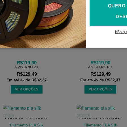
produto
QUERO
Este
Este
produto
produto
DES
tem
tem
várias
várias
FORA DE ESTOQUE
FORA DE ESTOQUE
variantes.
variantes.
Não qu
Filamento PLA Silk
Filamento PLA Silk
As
As
Duo Preto e
Duo Preto e
Dourado
Vermelho
opções
opções
podem
podem
ser
ser
R$
119,90
R$
119,90
escolhidas
escolhidas
À VISTA NO PIX
À VISTA NO PIX
na
na
R$
129,49
R$
129,49
página
página
Em até
4
x de
R$
32,37
Em até
4
x de
R$
32,37
do
do
VER OPÇÕES
VER OPÇÕES
produto
produto
Este
Este
produto
produto
tem
tem
várias
várias
FORA DE ESTOQUE
FORA DE ESTOQUE
variantes.
variantes.
Filamento PLA Silk
Filamento PLA Silk