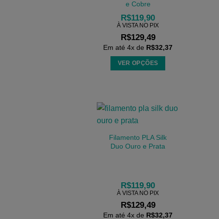
e Cobre
R$
119,90
À VISTA NO PIX
R$
129,49
Em até
4
x de
R$
32,37
VER OPÇÕES
Este
produto
tem
várias
variantes.
As
Filamento PLA Silk
opções
Duo Ouro e Prata
podem
ser
escolhidas
R$
119,90
na
À VISTA NO PIX
página
R$
129,49
do
Em até
4
x de
R$
32,37