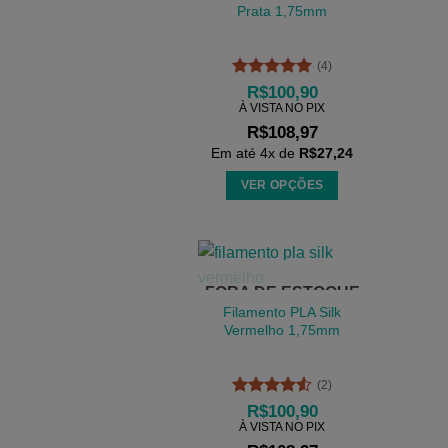
As
Prata 1,75mm
opções
podem
(4)
ser
Avaliação
5
R$
100,90
escolhidas
de 5
À VISTA NO PIX
na
R$
108,97
página
Em até
4
x de
R$
27,24
do
VER OPÇÕES
produto
Este
produto
tem
várias
FORA DE ESTOQUE
variantes.
Filamento PLA Silk
As
Vermelho 1,75mm
opções
podem
(2)
ser
Avaliação
R$
100,90
escolhidas
4.5
de 5
À VISTA NO PIX
na